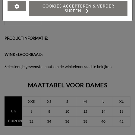
Heeft u een vraag over dit artikel?
COOKIES ACCEPTEREN & VERDER
SURFEN
PRODUCTINFORMATIE:
WINKELVOORRAAD:
Selecteer je gewenste maat om de winkelvoorraad te bekijken.
MAATTABEL VOOR DAMES
XXS
XS
S
M
L
XL
UK
6
8
10
12
14
16
EUROPEES
32
34
36
38
40
42