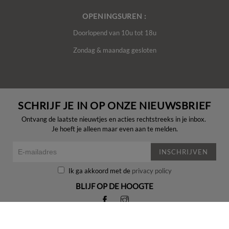
OPENINGSUREN :
Doorlopend van 10u tot 18u
Zondag & maandag gesloten
SCHRIJF JE IN OP ONZE NIEUWSBRIEF
Ontvang de laatste nieuwtjes en acties rechtstreeks in je inbox.
Je hoeft je alleen maar even aan te melden.
INSCHRIJVEN
Ik ga akkoord met de
privacy policy
BLIJF OP DE HOOGTE