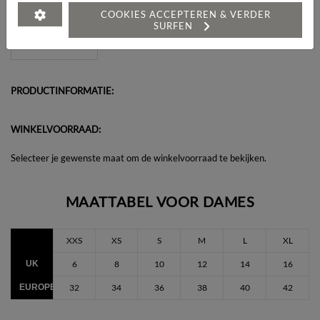
Heeft u een vraag over dit artikel?
COOKIES ACCEPTEREN & VERDER
SURFEN
PRODUCTINFORMATIE:
WINKELVOORRAAD:
Selecteer je gewenste maat om de winkelvoorraad te bekijken.
MAATTABEL VOOR DAMES
XXS
XS
S
M
L
XL
UK
6
8
10
12
14
16
EUROPEES
32
34
36
38
40
42