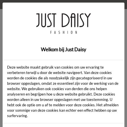
WELKOM OP DE WEBSHOP VAN JUST DAISY!
0
Home
>
Cardigan
>
Cardigan
Welkom bij Just Daisy
Deze website maakt gebruik van cookies om uw ervaring te
verbeteren terwijl u door de website navigeert. Van deze cookies
worden de cookies die als noodzakelijk zijn gecategoriseerd in uw
Artikelcode:
browser opgeslagen, omdat ze essentieel zijn voor de werking van de
website. We gebruiken ook cookies van derden die ons helpen
analyseren en begrijpen hoe u deze website gebruikt. Deze cookies
LENGTE:
*
worden alleen in uw browser opgeslagen met uw toestemming. U
hebt ook de optie om u af te melden voor deze cookies. Het afmelden
KLEUR:
*
voor sommige van deze cookies kan echter een effect hebben op uw
surfervaring.
MAAT:
*