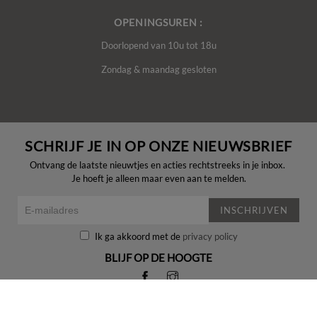
OPENINGSUREN :
Doorlopend van 10u tot 18u
Zondag & maandag gesloten
SCHRIJF JE IN OP ONZE NIEUWSBRIEF
Ontvang de laatste nieuwtjes en acties rechtstreeks in je inbox.
Je hoeft je alleen maar even aan te melden.
INSCHRIJVEN
Ik ga akkoord met de
privacy policy
BLIJF OP DE HOOGTE