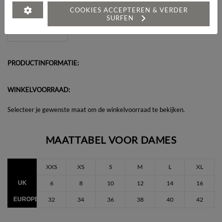
Heeft u een vraag over dit artikel?
COOKIES ACCEPTEREN & VERDER
SURFEN
PRODUCTINFORMATIE:
WINKELVOORRAAD:
Selecteer je gewenste maat om de winkelvoorraad te bekijken.
MAATTABEL VOOR DAMES
XXS
XS
S
M
L
XL
UK
6
8
10
12
14
16
EUROPEES
32
34
36
38
40
42