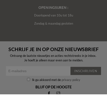
OPENINGSUREN :
Doorlopend van 10u tot 18u
Zondag & maandag gesloten
SCHRIJF JE IN OP ONZE NIEUWSBRIEF
Ontvang de laatste nieuwtjes en acties rechtstreeks in je inbox.
Je hoeft je alleen maar even aan te melden.
INSCHRIJVEN
Ik ga akkoord met de
privacy policy
BLIJF OP DE HOOGTE