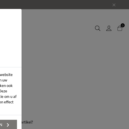
EUWS
0
 website
in uw
iken ook
 Deze
ie om u af
n effect
aag over dit artikel?
EN