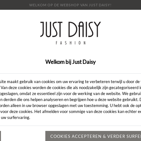
WELKOM OP DE WEBSHOP VAN JUST DAISY!
E
SHOP
SALE
OVER ONS
LOOKBOOK
NI
CONTACT
Welkom bij Just Daisy
Artikelcode:
ite maakt gebruik van cookies om uw ervaring te verbeteren terwijl u door de
 Van deze cookies worden de cookies die als noodzakelijk zijn gecategoriseerd 
pgeslagen, omdat ze essentieel zijn voor de werking van de website. We gebru
LENGTE:
*
n derden die ons helpen analyseren en begrijpen hoe u deze website gebruikt.
orden alleen in uw browser opgeslagen met uw toestemming. U hebt ook de opt
KLEUR:
*
 voor deze cookies. Het afmelden voor sommige van deze cookies kan echter ee
 uw surfervaring.
MAAT:
*
Heeft u een vr
COOKIES ACCEPTEREN & VERDER SURF