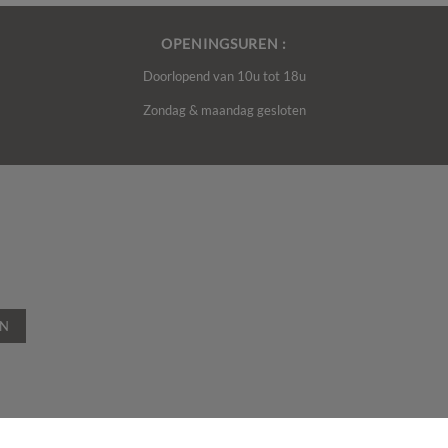
OPENINGSUREN :
Doorlopend van 10u tot 18u
Zondag & maandag gesloten
EN