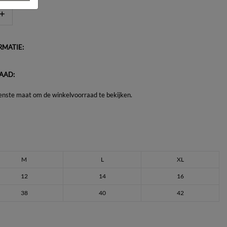
MATIE:
AAD:
enste maat om de winkelvoorraad te bekijken.
M
L
XL
12
14
16
38
40
42