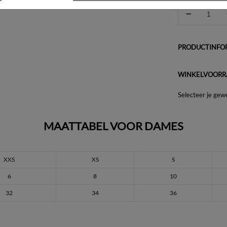
PRODUCTINFOR
WINKELVOORR
Selecteer je gew
MAATTABEL VOOR DAMES
XXS
XS
S
6
8
10
32
34
36