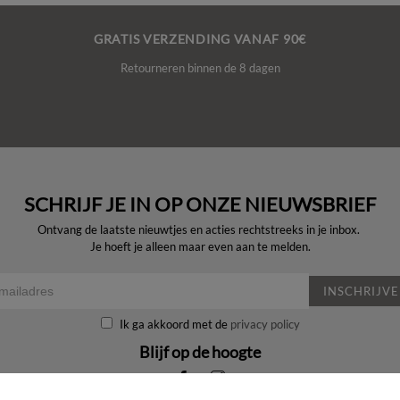
GRATIS VERZENDING VANAF 90€
Retourneren binnen de 8 dagen
SCHRIJF JE IN OP ONZE NIEUWSBRIEF
Ontvang de laatste nieuwtjes en acties rechtstreeks in je inbox.
Je hoeft je alleen maar even aan te melden.
INSCHRIJV
Ik ga akkoord met de
privacy policy
Blijf op de hoogte