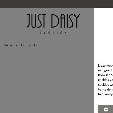
HOM
Home
>
Jas
>
Jas
Deze webs
navigeert.
browser o
cookies va
cookies w
te melden
hebben op