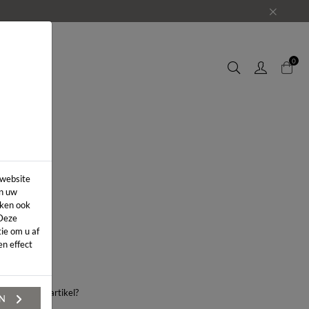
EUWS
0
 website
in uw
iken ook
 Deze
ie om u af
n effect
aag over dit artikel?
EN