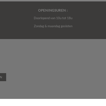
OPENINGSUREN :
Doorlopend van 10u tot 18u
Zondag & maandag gesloten
EN