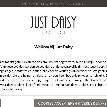
WELKOM OP DE WEBSHOP VAN JUST DAISY!
E
SHOP
SALE
OVER ONS
LOOKBOOK
NI
CONTACT
Welkom bij Just Daisy
Artikelcode:
ite maakt gebruik van cookies om uw ervaring te verbeteren terwijl u door de
 Van deze cookies worden de cookies die als noodzakelijk zijn gecategoriseerd 
pgeslagen, omdat ze essentieel zijn voor de werking van de website. We gebru
LENGTE:
*
n derden die ons helpen analyseren en begrijpen hoe u deze website gebruikt.
orden alleen in uw browser opgeslagen met uw toestemming. U hebt ook de opt
KLEUR:
*
 voor deze cookies. Het afmelden voor sommige van deze cookies kan echter ee
 uw surfervaring.
MAAT:
*
Heeft u een vr
COOKIES ACCEPTEREN & VERDER SURF