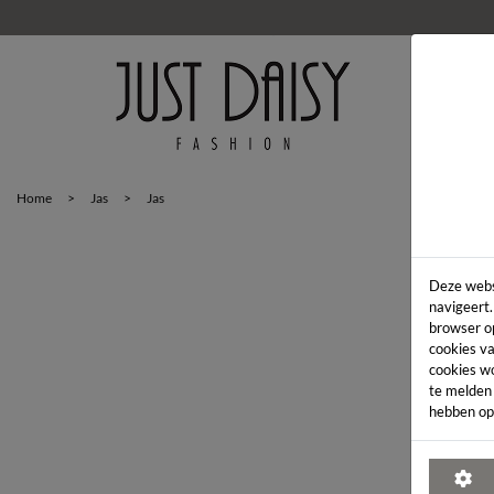
HOM
Home
>
Jas
>
Jas
Deze webs
navigeert.
browser o
cookies va
cookies w
te melden
hebben op