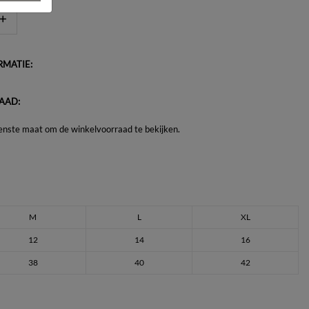
MATIE:
AAD:
enste maat om de winkelvoorraad te bekijken.
M
L
XL
12
14
16
38
40
42