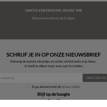
GRATIS VERZENDING VANAF 90€
Retourneren binnen de 8 dagen
SCHRIJF JE IN OP ONZE NIEUWSBRIEF
Ontvang de laatste nieuwtjes en acties rechtstreeks in je inbox.
Je hoeft je alleen maar even aan te melden.
INSCHRIJV
Ik ga akkoord met de
privacy policy
Blijf op de hoogte