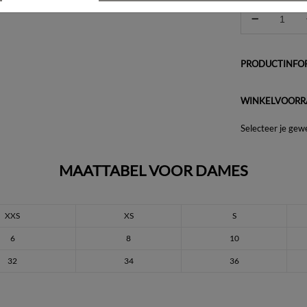
PRODUCTINFOR
WINKELVOORR
Selecteer je gew
MAATTABEL VOOR DAMES
XXS
XS
S
6
8
10
32
34
36