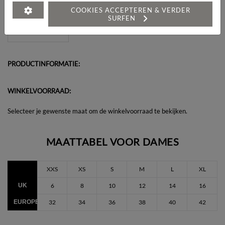
Heeft u een vraag over dit artikel?
COOKIES ACCEPTEREN & VERDER
SURFEN
PRODUCTINFORMATIE:
WINKELVOORRAAD:
Selecteer je gewenste maat om de winkelvoorraad te bekijken.
MAATTABEL VOOR DAMES
XXS
XS
S
M
L
XL
UK
6
8
10
12
14
16
EUROPEES
32
34
36
38
40
42