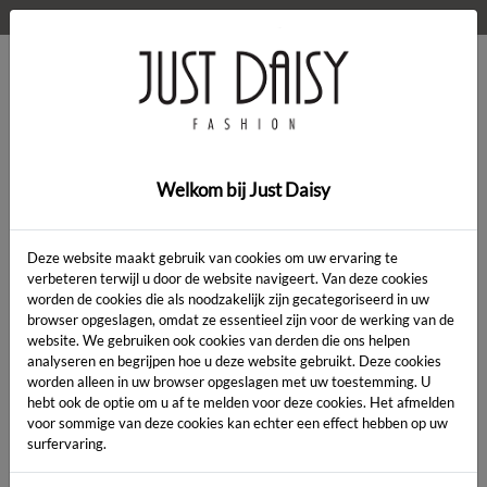
WELKOM OP DE WEBSHOP VAN JUST DAISY!
0
Home
>
Kleding
>
Kleding
Welkom bij Just Daisy
Deze website maakt gebruik van cookies om uw ervaring te
verbeteren terwijl u door de website navigeert. Van deze cookies
worden de cookies die als noodzakelijk zijn gecategoriseerd in uw
Artikelcode:
browser opgeslagen, omdat ze essentieel zijn voor de werking van de
website. We gebruiken ook cookies van derden die ons helpen
analyseren en begrijpen hoe u deze website gebruikt. Deze cookies
LENGTE:
*
worden alleen in uw browser opgeslagen met uw toestemming. U
hebt ook de optie om u af te melden voor deze cookies. Het afmelden
KLEUR:
*
voor sommige van deze cookies kan echter een effect hebben op uw
surfervaring.
MAAT:
*