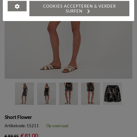
COOKIES ACCEPTEREN & VERDER
SURFEN
Short Flower
Artikelcode:
15211
Op voorraad
€ 81,00
€ 89,95