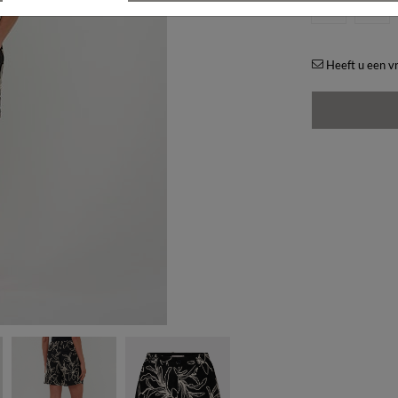
00
34
Heeft u een vr