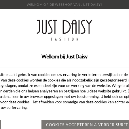
WELKOM OP DE WEBSHOP VAN JUST DAISY!
E
SHOP
SALE
OVER ONS
LOOKBOOK
NI
CONTACT
Welkom bij Just Daisy
Short F
SALE
ite maakt gebruik van cookies om uw ervaring te verbeteren terwijl u door de
 Van deze cookies worden de cookies die als noodzakelijk zijn gecategoriseerd 
Artikelcode:
152
pgeslagen, omdat ze essentieel zijn voor de werking van de website. We gebru
€ 81,
€ 89,95
n derden die ons helpen analyseren en begrijpen hoe u deze website gebruikt.
orden alleen in uw browser opgeslagen met uw toestemming. U hebt ook de opt
KLEUR:
*
BLACK
 voor deze cookies. Het afmelden voor sommige van deze cookies kan echter ee
 uw surfervaring.
MAAT:
*
38
COOKIES ACCEPTEREN & VERDER SURF