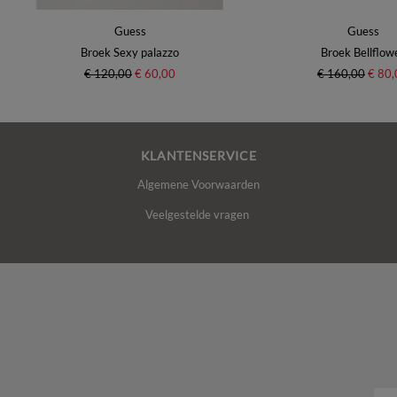
Guess
Guess
Broek Sexy palazzo
Broek Bellflow
€ 120,00
€ 60,00
€ 160,00
€ 80,
KLANTENSERVICE
Algemene Voorwaarden
Veelgestelde vragen