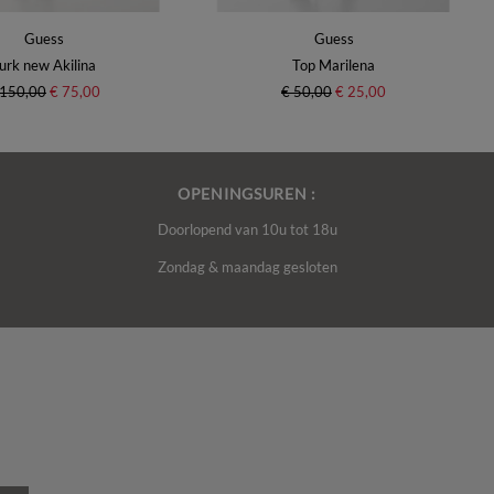
Guess
Guess
urk new Akilina
Top Marilena
 150,00
€ 75,00
€ 50,00
€ 25,00
OPENINGSUREN :
Doorlopend van 10u tot 18u
Zondag & maandag gesloten