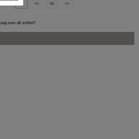
36
38
40
42
44
aag over dit artikel?