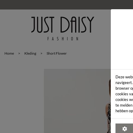
HOM
Home
>
Kleding
>
Short Flower
Deze webs
navigeert.
browser o
cookies va
cookies w
te melden
hebben op