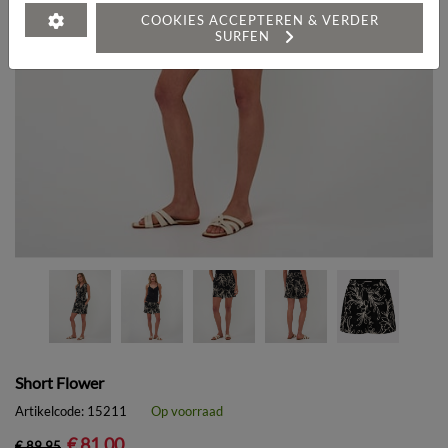
COOKIES ACCEPTEREN & VERDER
SURFEN
Short Flower
Artikelcode:
15211
Op voorraad
€ 81,00
€ 89,95