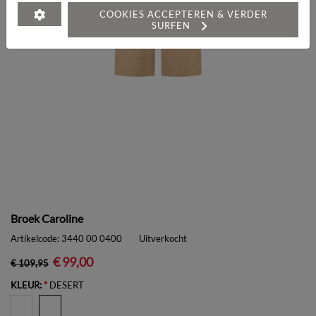
COOKIES ACCEPTEREN & VERDER
SURFEN
Broek Caroline
Artikelcode:
3440 00 0400
Uitverkocht
€ 99,00
€ 109,95
KLEUR:
*
DESERT