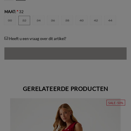
MAAT:
*
32
00
32
34
36
38
40
42
44
Heeft u een vraag over dit artikel?
GERELATEERDE PRODUCTEN
SALE -50%