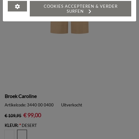
COOKIES ACCEPTEREN & VERDER
SURFEN
Broek Caroline
Artikelcode:
3440 00 0400
Uitverkocht
€ 99,00
€ 109,95
KLEUR:
*
DESERT