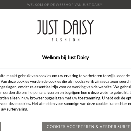
WELKOM OP DE WEBSHOP VAN JUST DAISY!
E
SHOP
SALE
OVER ONS
LOOKBOOK
NI
CONTACT
Welkom bij Just Daisy
Artikelcode:
ite maakt gebruik van cookies om uw ervaring te verbeteren terwijl u door de
 Van deze cookies worden de cookies die als noodzakelijk zijn gecategoriseerd 
pgeslagen, omdat ze essentieel zijn voor de werking van de website. We gebru
LENGTE:
*
n derden die ons helpen analyseren en begrijpen hoe u deze website gebruikt.
orden alleen in uw browser opgeslagen met uw toestemming. U hebt ook de opt
KLEUR:
*
 voor deze cookies. Het afmelden voor sommige van deze cookies kan echter ee
 uw surfervaring.
MAAT:
*
Heeft u een vr
COOKIES ACCEPTEREN & VERDER SURF