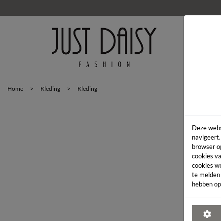
HOM
Home
>
Kleding
>
Kleding
Deze webs
navigeert.
browser o
cookies va
cookies w
te melden
hebben op