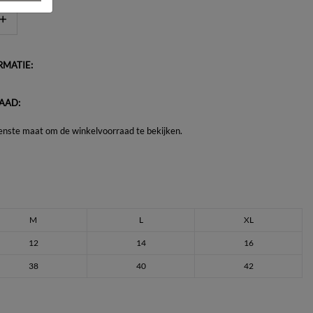
MATIE:
AAD:
enste maat om de winkelvoorraad te bekijken.
M
L
XL
12
14
16
38
40
42