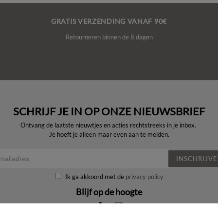
GRATIS VERZENDING VANAF 90€
Retourneren binnen de 8 dagen
SCHRIJF JE IN OP ONZE NIEUWSBRIEF
Ontvang de laatste nieuwtjes en acties rechtstreeks in je inbox.
Je hoeft je alleen maar even aan te melden.
INSCHRIJV
Ik ga akkoord met de
privacy policy
Blijf op de hoogte