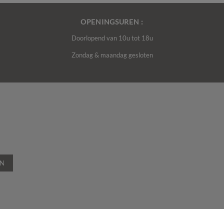
OPENINGSUREN :
Doorlopend van 10u tot 18u
Zondag & maandag gesloten
EN