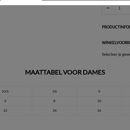
PRODUCTINFOR
WINKELVOORR
Selecteer je gew
MAATTABEL VOOR DAMES
XXS
XS
S
6
8
10
32
34
36