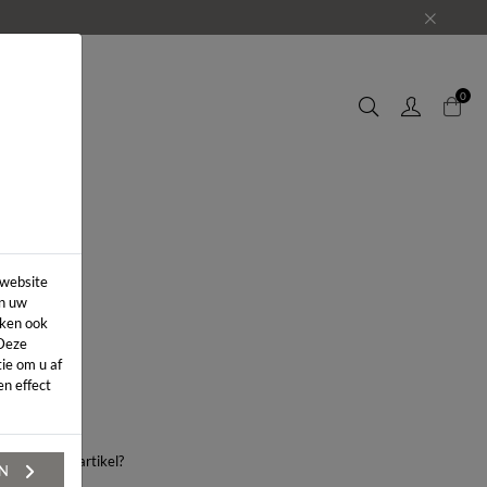
EUWS
0
 website
in uw
iken ook
 Deze
ie om u af
n effect
aag over dit artikel?
EN