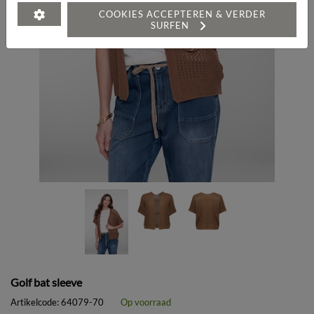
COOKIES ACCEPTEREN & VERDER
SURFEN
Golf bat sleeve
Artikelcode:
64079-70
Op voorraad