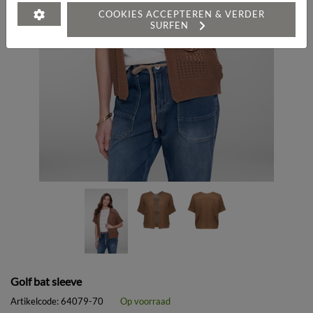
COOKIES ACCEPTEREN & VERDER
SURFEN
Golf bat sleeve
Artikelcode:
64079-70
Op voorraad