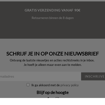
GRATIS VERZENDING VANAF 90€
Retourneren binnen de 8 dagen
SCHRIJF JE IN OP ONZE NIEUWSBRIEF
Ontvang de laatste nieuwtjes en acties rechtstreeks in je inbox.
Je hoeft je alleen maar even aan te melden.
INSCHRIJV
Ik ga akkoord met de
privacy policy
Blijf op de hoogte