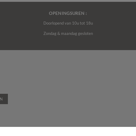
OPENINGSUREN :
Doorlopend van 10u tot 18u
Zondag & maandag gesloten
EN