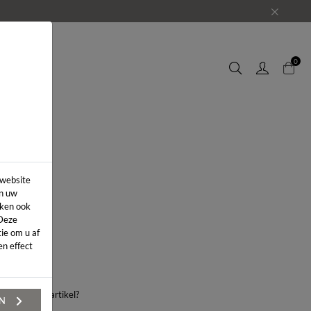
EUWS
0
 website
in uw
iken ook
 Deze
ie om u af
n effect
aag over dit artikel?
EN