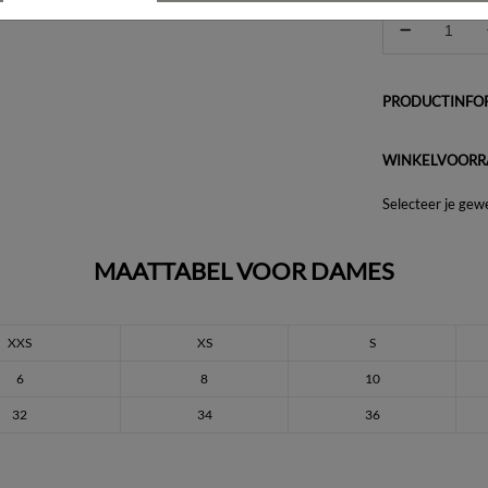
PRODUCTINFOR
WINKELVOORR
Selecteer je gew
MAATTABEL VOOR DAMES
XXS
XS
S
6
8
10
32
34
36