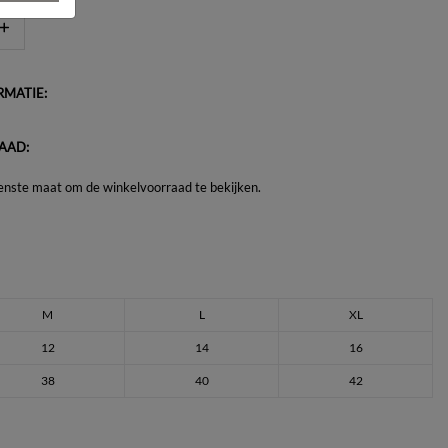
MATIE:
AAD:
enste maat om de winkelvoorraad te bekijken.
M
L
XL
12
14
16
38
40
42