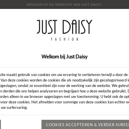
WELKOM OP DE WEBSHOP VAN JUST DAISY!
E
SHOP
SALE
OVER ONS
LOOKBOOK
NI
CONTACT
Welkom bij Just Daisy
Artikelcode:
ite maakt gebruik van cookies om uw ervaring te verbeteren terwijl u door de
 Van deze cookies worden de cookies die als noodzakelijk zijn gecategoriseerd 
pgeslagen, omdat ze essentieel zijn voor de werking van de website. We gebru
LENGTE:
*
n derden die ons helpen analyseren en begrijpen hoe u deze website gebruikt.
orden alleen in uw browser opgeslagen met uw toestemming. U hebt ook de opt
KLEUR:
*
 voor deze cookies. Het afmelden voor sommige van deze cookies kan echter ee
 uw surfervaring.
MAAT:
*
Heeft u een vr
COOKIES ACCEPTEREN & VERDER SURF