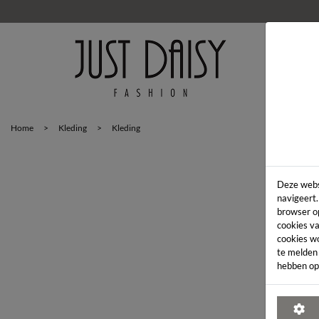
HOM
Home
>
Kleding
>
Kleding
Deze webs
navigeert.
browser o
cookies va
cookies w
te melden
hebben op