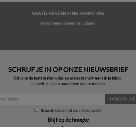
GRATIS VERZENDING VANAF 90€
Retourneren binnen de 8 dagen
SCHRIJF JE IN OP ONZE NIEUWSBRIEF
Ontvang de laatste nieuwtjes en acties rechtstreeks in je inbox.
Je hoeft je alleen maar even aan te melden.
INSCHRIJV
Ik ga akkoord met de
privacy policy
Blijf op de hoogte