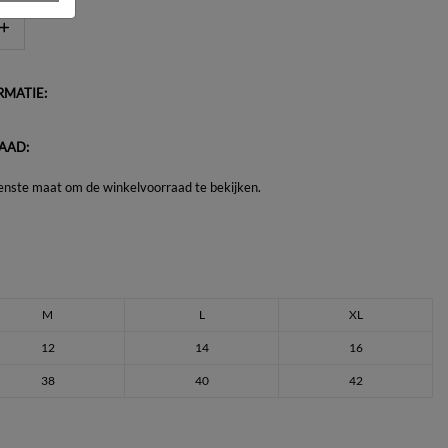
MATIE:
AAD:
enste maat om de winkelvoorraad te bekijken.
M
L
XL
12
14
16
38
40
42