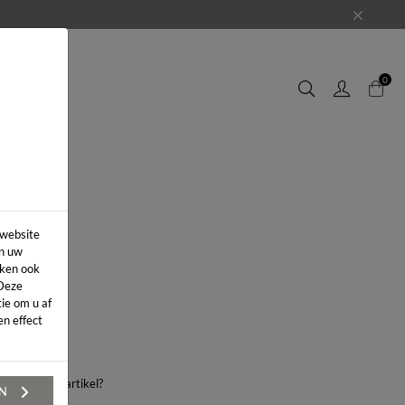
EUWS
0
 website
in uw
iken ook
 Deze
ie om u af
n effect
aag over dit artikel?
EN