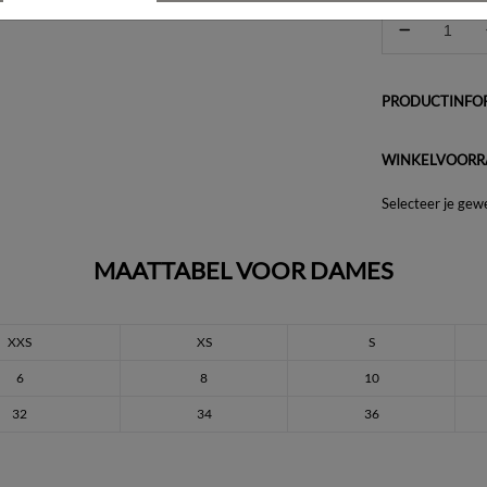
PRODUCTINFOR
WINKELVOORR
Selecteer je gew
MAATTABEL VOOR DAMES
XXS
XS
S
6
8
10
32
34
36