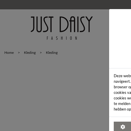
HOM
Home
>
Kleding
>
Kleding
Deze webs
navigeert.
browser o
cookies va
cookies w
te melden
hebben op