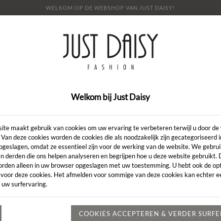
WELKOM OP DE WEBSHOP VAN JUST DAISY!
E
SHOP
SALE
OVER ONS
LOOKBOOK
NI
CONTACT
Welkom bij Just Daisy
Artikelcode:
ite maakt gebruik van cookies om uw ervaring te verbeteren terwijl u door de
 Van deze cookies worden de cookies die als noodzakelijk zijn gecategoriseerd 
pgeslagen, omdat ze essentieel zijn voor de werking van de website. We gebru
LENGTE:
*
n derden die ons helpen analyseren en begrijpen hoe u deze website gebruikt.
orden alleen in uw browser opgeslagen met uw toestemming. U hebt ook de opt
KLEUR:
*
 voor deze cookies. Het afmelden voor sommige van deze cookies kan echter ee
 uw surfervaring.
MAAT:
*
Heeft u een vr
COOKIES ACCEPTEREN & VERDER SURF