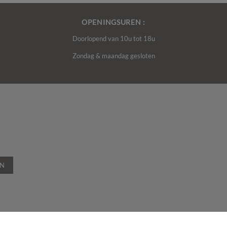
OPENINGSUREN :
Doorlopend van 10u tot 18u
Zondag & maandag gesloten
EN