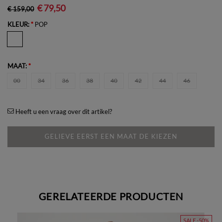
€ 79,50
€ 159,00
KLEUR:
*
POP
MAAT:
*
00
34
36
38
40
42
44
46
Heeft u een vraag over dit artikel?
GELIEVE EERST EEN MAAT DE KIEZEN
GERELATEERDE PRODUCTEN
SALE -50%