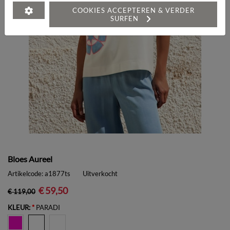
COOKIES ACCEPTEREN & VERDER
SURFEN
Bloes Aureel
Artikelcode:
a1877ts
Uitverkocht
€ 59,50
€ 119,00
KLEUR:
*
PARADI