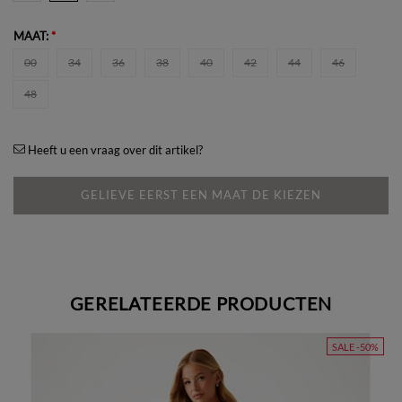
MAAT:
*
00
34
36
38
40
42
44
46
48
Heeft u een vraag over dit artikel?
GELIEVE EERST EEN MAAT DE KIEZEN
GERELATEERDE PRODUCTEN
SALE -50%