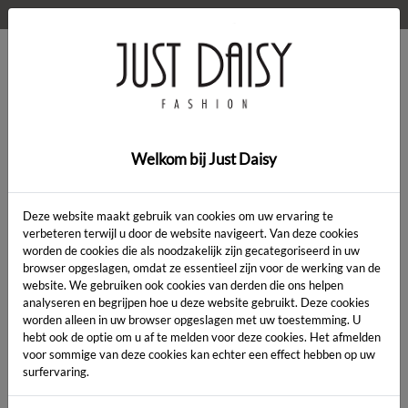
WELKOM OP DE WEBSHOP VAN JUST DAISY!
0
Home
>
Kleding
>
Kleding
Welkom bij Just Daisy
Deze website maakt gebruik van cookies om uw ervaring te
verbeteren terwijl u door de website navigeert. Van deze cookies
worden de cookies die als noodzakelijk zijn gecategoriseerd in uw
Artikelcode:
browser opgeslagen, omdat ze essentieel zijn voor de werking van de
website. We gebruiken ook cookies van derden die ons helpen
analyseren en begrijpen hoe u deze website gebruikt. Deze cookies
LENGTE:
*
worden alleen in uw browser opgeslagen met uw toestemming. U
hebt ook de optie om u af te melden voor deze cookies. Het afmelden
KLEUR:
*
voor sommige van deze cookies kan echter een effect hebben op uw
surfervaring.
MAAT:
*