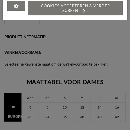
Heeft u een vraag over dit artikel?
COOKIES ACCEPTEREN & VERDER
SURFEN
PRODUCTINFORMATIE:
WINKELVOORRAAD:
Selecteer je gewenste maat om de winkelvoorraad te bekijken.
MAATTABEL VOOR DAMES
XXS
XS
S
M
L
XL
UK
6
8
10
12
14
16
EUROPEES
32
34
36
38
40
42