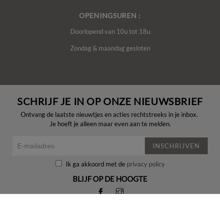
OPENINGSUREN :
Doorlopend van 10u tot 18u
Zondag & maandag gesloten
SCHRIJF JE IN OP ONZE NIEUWSBRIEF
Ontvang de laatste nieuwtjes en acties rechtstreeks in je inbox.
Je hoeft je alleen maar even aan te melden.
INSCHRIJVEN
Ik ga akkoord met de
privacy policy
BLIJF OP DE HOOGTE