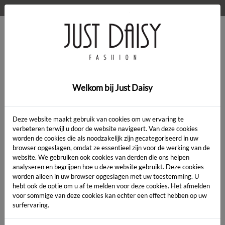
WELKOM OP DE WEBSHOP VAN JUST DAISY!
0
Home
>
Kleding
>
Kleding
Welkom bij Just Daisy
Deze website maakt gebruik van cookies om uw ervaring te
verbeteren terwijl u door de website navigeert. Van deze cookies
worden de cookies die als noodzakelijk zijn gecategoriseerd in uw
Artikelcode:
browser opgeslagen, omdat ze essentieel zijn voor de werking van de
website. We gebruiken ook cookies van derden die ons helpen
analyseren en begrijpen hoe u deze website gebruikt. Deze cookies
LENGTE:
*
worden alleen in uw browser opgeslagen met uw toestemming. U
hebt ook de optie om u af te melden voor deze cookies. Het afmelden
KLEUR:
*
voor sommige van deze cookies kan echter een effect hebben op uw
surfervaring.
MAAT:
*