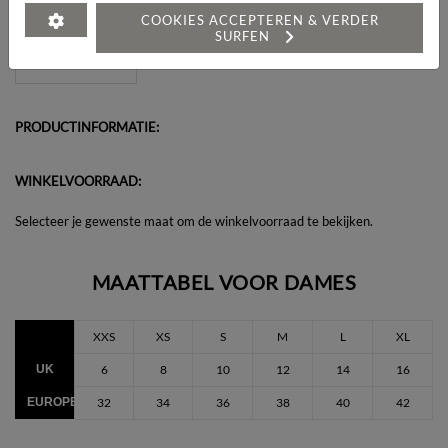
Heeft u een vraag over dit artikel?
COOKIES ACCEPTEREN & VERDER
SURFEN
PRODUCTINFORMATIE:
WINKELVOORRAAD:
Selecteer je gewenste maat om de winkelvoorraad te bekijken.
MAATTABEL VOOR DAMES
XXS
XS
S
M
L
XL
UK
6
8
10
12
14
16
EUROPEES
32
34
36
38
40
42