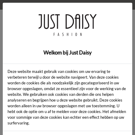
WELKOM OP DE WEBSHOP VAN JUST DAISY!
0
Home
>
Kleding
>
Kleding
Welkom bij Just Daisy
Deze website maakt gebruik van cookies om uw ervaring te
verbeteren terwijl u door de website navigeert. Van deze cookies
worden de cookies die als noodzakelijk zijn gecategoriseerd in uw
Artikelcode:
browser opgeslagen, omdat ze essentieel zijn voor de werking van de
website. We gebruiken ook cookies van derden die ons helpen
analyseren en begrijpen hoe u deze website gebruikt. Deze cookies
LENGTE:
*
worden alleen in uw browser opgeslagen met uw toestemming. U
hebt ook de optie om u af te melden voor deze cookies. Het afmelden
KLEUR:
*
voor sommige van deze cookies kan echter een effect hebben op uw
surfervaring.
MAAT:
*