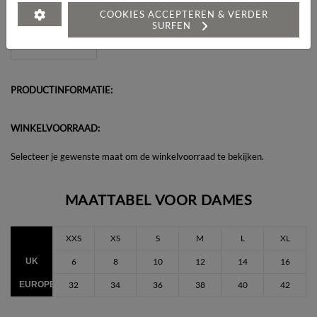
Heeft u een vraag over dit artikel?
COOKIES ACCEPTEREN & VERDER
SURFEN
PRODUCTINFORMATIE:
WINKELVOORRAAD:
Selecteer je gewenste maat om de winkelvoorraad te bekijken.
MAATTABEL VOOR DAMES
XXS
XS
S
M
L
XL
UK
6
8
10
12
14
16
EUROPEES
32
34
36
38
40
42