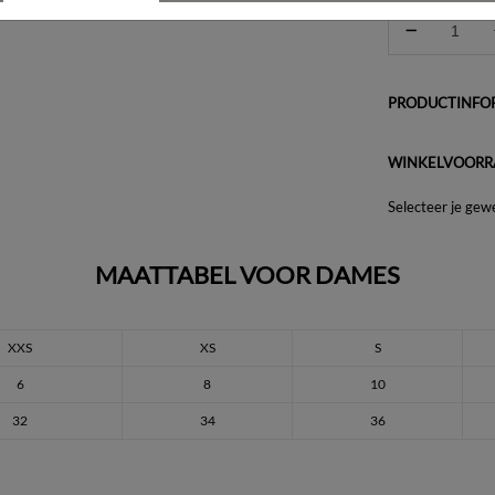
PRODUCTINFOR
WINKELVOORR
Selecteer je gew
MAATTABEL VOOR DAMES
XXS
XS
S
6
8
10
32
34
36