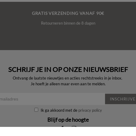
GRATIS VERZENDING VANAF 90€
Retourneren binnen de 8 dagen
SCHRIJF JE IN OP ONZE NIEUWSBRIEF
Ontvang de laatste nieuwtjes en acties rechtstreeks in je inbox.
Je hoeft je alleen maar even aan te melden.
INSCHRIJV
Ik ga akkoord met de
privacy policy
Blijf op de hoogte