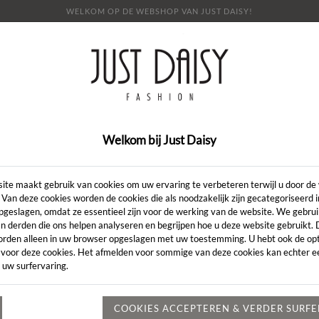
WELKOM OP DE WEBSHOP VAN JUST DAISY!
E
SHOP
SALE
OVER ONS
LOOKBOOK
NI
CONTACT
Welkom bij Just Daisy
Artikelcode:
ite maakt gebruik van cookies om uw ervaring te verbeteren terwijl u door de
 Van deze cookies worden de cookies die als noodzakelijk zijn gecategoriseerd 
pgeslagen, omdat ze essentieel zijn voor de werking van de website. We gebru
LENGTE:
*
n derden die ons helpen analyseren en begrijpen hoe u deze website gebruikt.
orden alleen in uw browser opgeslagen met uw toestemming. U hebt ook de opt
KLEUR:
*
 voor deze cookies. Het afmelden voor sommige van deze cookies kan echter ee
 uw surfervaring.
MAAT:
*
Heeft u een vr
COOKIES ACCEPTEREN & VERDER SURF