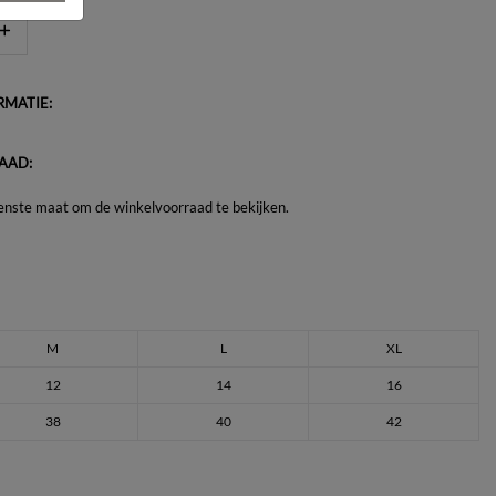
MATIE:
AAD:
enste maat om de winkelvoorraad te bekijken.
M
L
XL
12
14
16
38
40
42