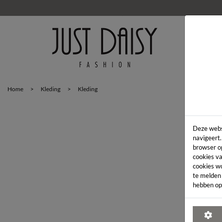
HOM
Home
>
Kleding
>
Kleding
Deze webs
navigeert.
browser o
cookies va
cookies w
te melden
hebben op