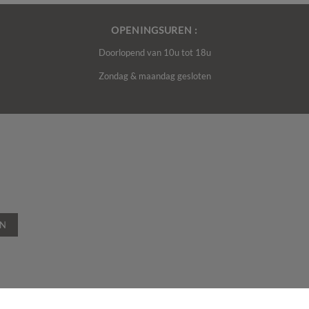
OPENINGSUREN :
Doorlopend van 10u tot 18u
Zondag & maandag gesloten
EN