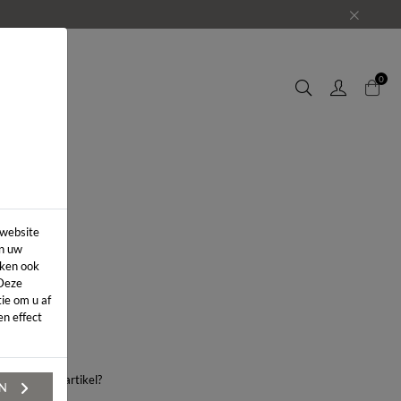
EUWS
0
 website
in uw
iken ook
 Deze
ie om u af
n effect
aag over dit artikel?
EN