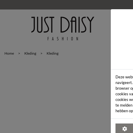
HOM
Home
>
Kleding
>
Kleding
Deze webs
navigeert.
browser o
cookies va
cookies w
te melden
hebben op