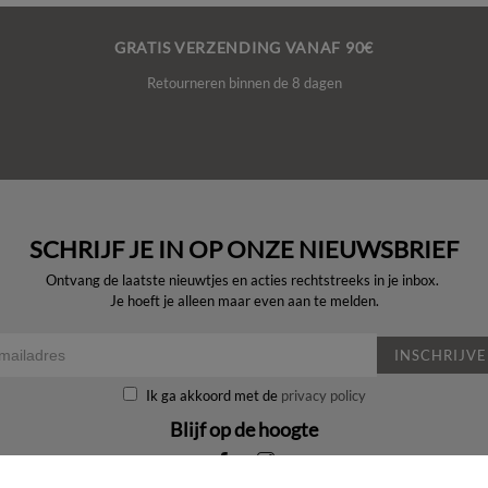
GRATIS VERZENDING VANAF 90€
Retourneren binnen de 8 dagen
SCHRIJF JE IN OP ONZE NIEUWSBRIEF
Ontvang de laatste nieuwtjes en acties rechtstreeks in je inbox.
Je hoeft je alleen maar even aan te melden.
INSCHRIJV
Ik ga akkoord met de
privacy policy
Blijf op de hoogte