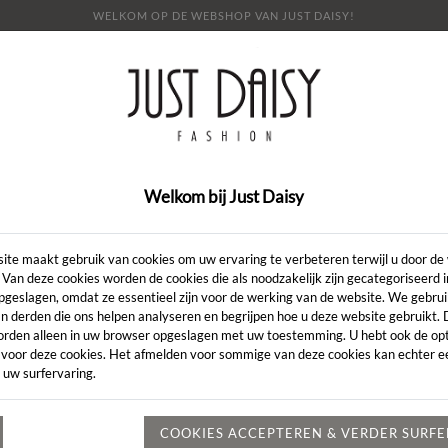
WELKOM OP DE WEBSHOP VAN JUST DAISY!
E
SHOP
SALE
OVER ONS
LOOKBOOK
NI
CONTACT
Welkom bij Just Daisy
Artikelcode:
ite maakt gebruik van cookies om uw ervaring te verbeteren terwijl u door de
 Van deze cookies worden de cookies die als noodzakelijk zijn gecategoriseerd 
pgeslagen, omdat ze essentieel zijn voor de werking van de website. We gebru
LENGTE:
*
n derden die ons helpen analyseren en begrijpen hoe u deze website gebruikt.
orden alleen in uw browser opgeslagen met uw toestemming. U hebt ook de opt
KLEUR:
*
 voor deze cookies. Het afmelden voor sommige van deze cookies kan echter ee
 uw surfervaring.
MAAT:
*
Heeft u een vr
COOKIES ACCEPTEREN & VERDER SURF