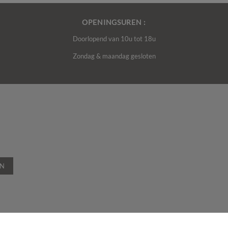
OPENINGSUREN :
Doorlopend van 10u tot 18u
Zondag & maandag gesloten
EN