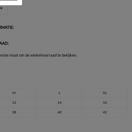
MATIE:
AAD:
enste maat om de winkelvoorraad te bekijken.
M
L
XL
12
14
16
38
40
42