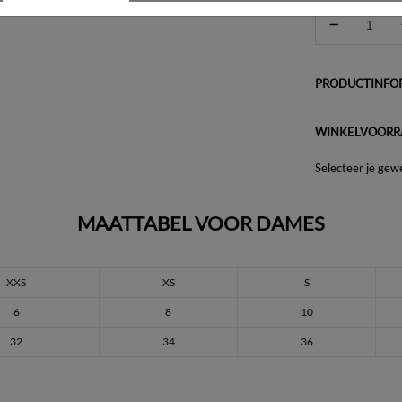
PRODUCTINFOR
WINKELVOORR
Selecteer je gew
MAATTABEL VOOR DAMES
XXS
XS
S
6
8
10
32
34
36