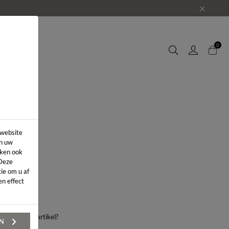
EUWS
0
 website
in uw
iken ook
 Deze
ie om u af
n effect
aag over dit artikel?
EN