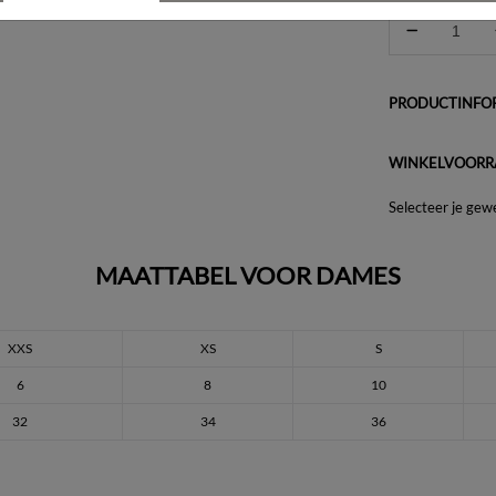
PRODUCTINFOR
WINKELVOORR
Selecteer je gew
MAATTABEL VOOR DAMES
XXS
XS
S
6
8
10
32
34
36