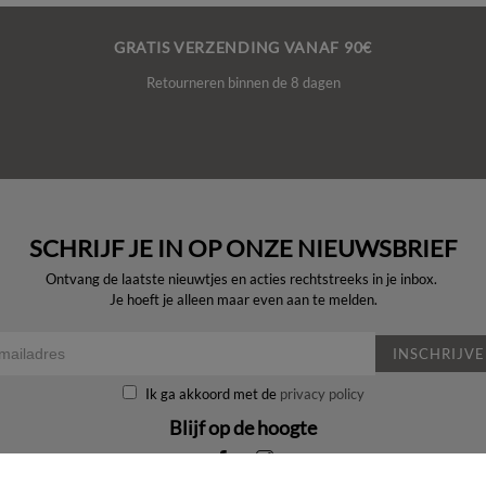
GRATIS VERZENDING VANAF 90€
Retourneren binnen de 8 dagen
SCHRIJF JE IN OP ONZE NIEUWSBRIEF
Ontvang de laatste nieuwtjes en acties rechtstreeks in je inbox.
Je hoeft je alleen maar even aan te melden.
INSCHRIJV
Ik ga akkoord met de
privacy policy
Blijf op de hoogte