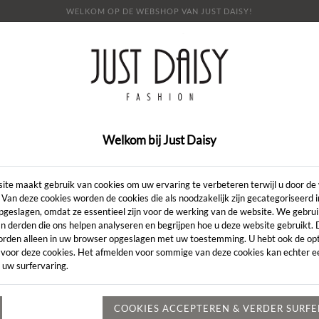
WELKOM OP DE WEBSHOP VAN JUST DAISY!
E
SHOP
SALE
OVER ONS
LOOKBOOK
NI
CONTACT
Welkom bij Just Daisy
Artikelcode:
ite maakt gebruik van cookies om uw ervaring te verbeteren terwijl u door de
 Van deze cookies worden de cookies die als noodzakelijk zijn gecategoriseerd 
pgeslagen, omdat ze essentieel zijn voor de werking van de website. We gebru
LENGTE:
*
n derden die ons helpen analyseren en begrijpen hoe u deze website gebruikt.
orden alleen in uw browser opgeslagen met uw toestemming. U hebt ook de opt
KLEUR:
*
 voor deze cookies. Het afmelden voor sommige van deze cookies kan echter ee
 uw surfervaring.
MAAT:
*
Heeft u een vr
COOKIES ACCEPTEREN & VERDER SURF