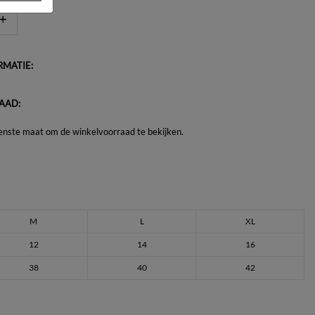
MATIE:
AAD:
enste maat om de winkelvoorraad te bekijken.
M
L
XL
12
14
16
38
40
42