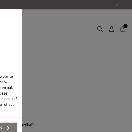
EUWS
0
 website
in uw
iken ook
 Deze
ie om u af
n effect
aag over dit artikel?
EN