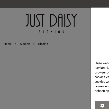
HOM
Home
>
Kleding
>
Kleding
Deze webs
navigeert.
browser o
cookies va
cookies w
te melden
hebben op