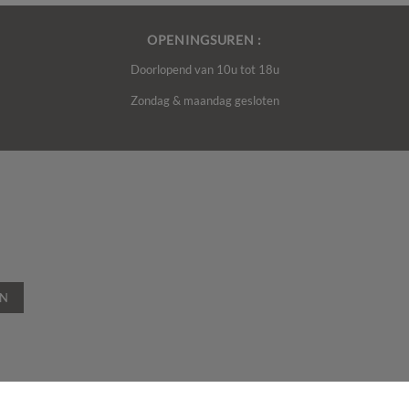
OPENINGSUREN :
Doorlopend van 10u tot 18u
Zondag & maandag gesloten
EN