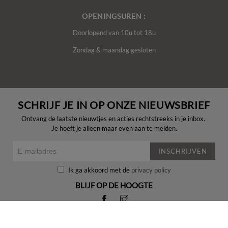
OPENINGSUREN :
Doorlopend van 10u tot 18u
Zondag & maandag gesloten
SCHRIJF JE IN OP ONZE NIEUWSBRIEF
Ontvang de laatste nieuwtjes en acties rechtstreeks in je inbox.
Je hoeft je alleen maar even aan te melden.
INSCHRIJVEN
Ik ga akkoord met de
privacy policy
BLIJF OP DE HOOGTE