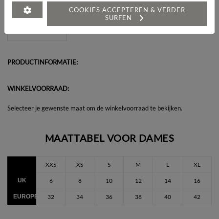
Heeft u een vraag over dit artikel?
COOKIES ACCEPTEREN & VERDER
SURFEN
PRODUCTINFORMATIE:
WINKELVOORRAAD:
Selecteer je gewenste maat om de winkelvoorraad te bekijken.
MAATTABEL VOOR DAMES
XXS
XS
S
M
L
XL
UK
6
8
10
12
14
16
EUROPEES
32
34
36
38
40
42