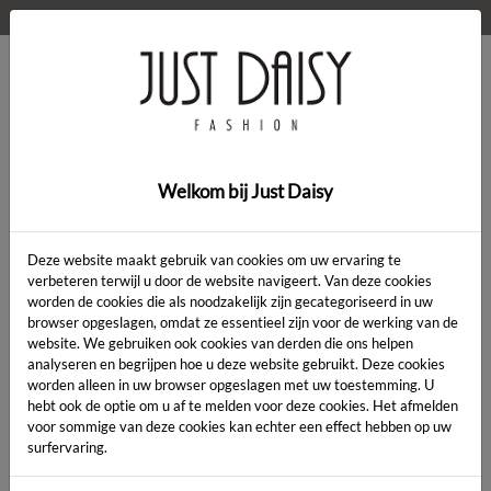
WELKOM OP DE WEBSHOP VAN JUST DAISY!
0
Home
>
Kleding
>
Kleding
Welkom bij Just Daisy
Deze website maakt gebruik van cookies om uw ervaring te
verbeteren terwijl u door de website navigeert. Van deze cookies
worden de cookies die als noodzakelijk zijn gecategoriseerd in uw
Artikelcode:
browser opgeslagen, omdat ze essentieel zijn voor de werking van de
website. We gebruiken ook cookies van derden die ons helpen
analyseren en begrijpen hoe u deze website gebruikt. Deze cookies
LENGTE:
*
worden alleen in uw browser opgeslagen met uw toestemming. U
hebt ook de optie om u af te melden voor deze cookies. Het afmelden
KLEUR:
*
voor sommige van deze cookies kan echter een effect hebben op uw
surfervaring.
MAAT:
*