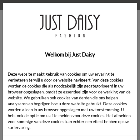
WELKOM OP DE WEBSHOP VAN JUST DAISY!
0
Home
>
Kleding
>
Kleding
Welkom bij Just Daisy
Deze website maakt gebruik van cookies om uw ervaring te
verbeteren terwijl u door de website navigeert. Van deze cookies
worden de cookies die als noodzakelijk zijn gecategoriseerd in uw
Artikelcode:
browser opgeslagen, omdat ze essentieel zijn voor de werking van de
website. We gebruiken ook cookies van derden die ons helpen
analyseren en begrijpen hoe u deze website gebruikt. Deze cookies
LENGTE:
*
worden alleen in uw browser opgeslagen met uw toestemming. U
hebt ook de optie om u af te melden voor deze cookies. Het afmelden
KLEUR:
*
voor sommige van deze cookies kan echter een effect hebben op uw
surfervaring.
MAAT:
*