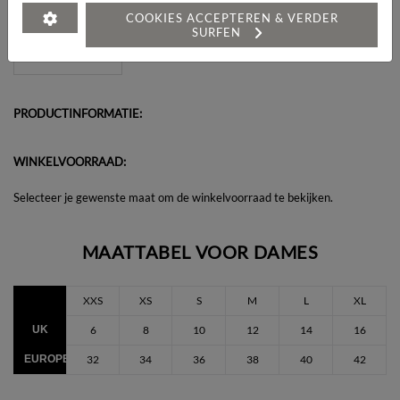
Heeft u een vraag over dit artikel?
COOKIES ACCEPTEREN & VERDER
SURFEN
PRODUCTINFORMATIE:
WINKELVOORRAAD:
Selecteer je gewenste maat om de winkelvoorraad te bekijken.
MAATTABEL VOOR DAMES
XXS
XS
S
M
L
XL
UK
6
8
10
12
14
16
EUROPEES
32
34
36
38
40
42