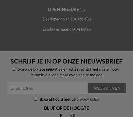
OPENINGSUREN :
Doorlopend van 10u tot 18u
Zondag & maandag gesloten
SCHRIJF JE IN OP ONZE NIEUWSBRIEF
Ontvang de laatste nieuwtjes en acties rechtstreeks in je inbox.
Je hoeft je alleen maar even aan te melden.
INSCHRIJVEN
Ik ga akkoord met de
privacy policy
BLIJF OP DE HOOGTE