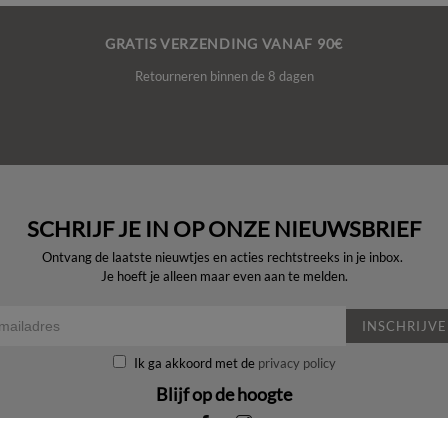
GRATIS VERZENDING VANAF 90€
Retourneren binnen de 8 dagen
SCHRIJF JE IN OP ONZE NIEUWSBRIEF
Ontvang de laatste nieuwtjes en acties rechtstreeks in je inbox.
Je hoeft je alleen maar even aan te melden.
INSCHRIJV
Ik ga akkoord met de
privacy policy
Blijf op de hoogte