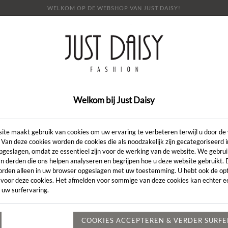
WELKOM OP DE WEBSHOP VAN JUST DAISY!
E
SHOP
SALE
OVER ONS
LOOKBOOK
NI
CONTACT
Welkom bij Just Daisy
Artikelcode:
ite maakt gebruik van cookies om uw ervaring te verbeteren terwijl u door de
 Van deze cookies worden de cookies die als noodzakelijk zijn gecategoriseerd 
pgeslagen, omdat ze essentieel zijn voor de werking van de website. We gebru
LENGTE:
*
n derden die ons helpen analyseren en begrijpen hoe u deze website gebruikt.
orden alleen in uw browser opgeslagen met uw toestemming. U hebt ook de opt
KLEUR:
*
 voor deze cookies. Het afmelden voor sommige van deze cookies kan echter ee
 uw surfervaring.
MAAT:
*
Heeft u een vr
COOKIES ACCEPTEREN & VERDER SURF