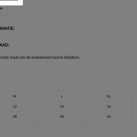
MATIE:
AAD:
enste maat om de winkelvoorraad te bekijken.
M
L
XL
12
14
16
38
40
42