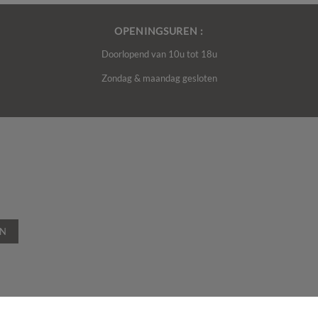
OPENINGSUREN :
Doorlopend van 10u tot 18u
Zondag & maandag gesloten
EN