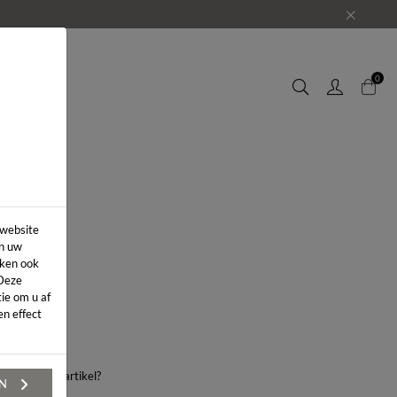
EUWS
0
 website
in uw
iken ook
 Deze
ie om u af
n effect
aag over dit artikel?
EN