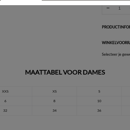
PRODUCTINFOR
WINKELVOORR
Selecteer je gew
MAATTABEL VOOR DAMES
XXS
XS
S
6
8
10
32
34
36