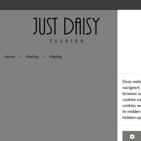
HOM
Home
>
Kleding
>
Kleding
Deze webs
navigeert.
browser o
cookies va
cookies w
te melden
hebben op