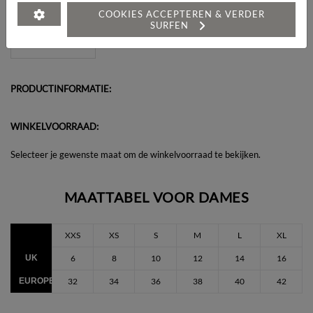
Heeft u een vraag over dit artikel?
COOKIES ACCEPTEREN & VERDER
SURFEN
PRODUCTINFORMATIE:
WINKELVOORRAAD:
Selecteer je gewenste maat om de winkelvoorraad te bekijken.
MAATTABEL VOOR DAMES
XXS
XS
S
M
L
XL
UK
6
8
10
12
14
16
EUROPEES
32
34
36
38
40
42