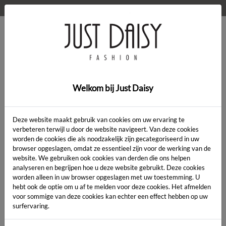
WELKOM OP DE WEBSHOP VAN JUST DAISY!
0
Home
>
Kleding
>
Kleding
Welkom bij Just Daisy
Deze website maakt gebruik van cookies om uw ervaring te
verbeteren terwijl u door de website navigeert. Van deze cookies
worden de cookies die als noodzakelijk zijn gecategoriseerd in uw
Artikelcode:
browser opgeslagen, omdat ze essentieel zijn voor de werking van de
website. We gebruiken ook cookies van derden die ons helpen
analyseren en begrijpen hoe u deze website gebruikt. Deze cookies
LENGTE:
*
worden alleen in uw browser opgeslagen met uw toestemming. U
hebt ook de optie om u af te melden voor deze cookies. Het afmelden
KLEUR:
*
voor sommige van deze cookies kan echter een effect hebben op uw
surfervaring.
MAAT:
*