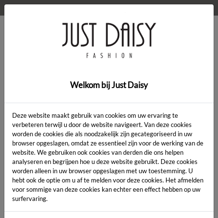
WELKOM OP DE WEBSHOP VAN JUST DAISY!
0
Home
>
Kleding
>
Kleding
Welkom bij Just Daisy
Deze website maakt gebruik van cookies om uw ervaring te
verbeteren terwijl u door de website navigeert. Van deze cookies
worden de cookies die als noodzakelijk zijn gecategoriseerd in uw
Artikelcode:
browser opgeslagen, omdat ze essentieel zijn voor de werking van de
website. We gebruiken ook cookies van derden die ons helpen
analyseren en begrijpen hoe u deze website gebruikt. Deze cookies
LENGTE:
*
worden alleen in uw browser opgeslagen met uw toestemming. U
hebt ook de optie om u af te melden voor deze cookies. Het afmelden
KLEUR:
*
voor sommige van deze cookies kan echter een effect hebben op uw
surfervaring.
MAAT:
*