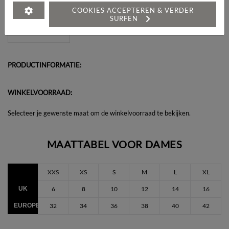
Heeft u een vraag over dit artikel?
COOKIES ACCEPTEREN & VERDER
SURFEN
PRODUCTINFORMATIE:
WINKELVOORRAAD:
Selecteer je gewenste maat om de winkelvoorraad te bekijken.
MAATTABEL VOOR DAMES
XXS
XS
S
M
L
XL
UK
6
8
10
12
14
16
EUROPEES
32
34
36
38
40
42