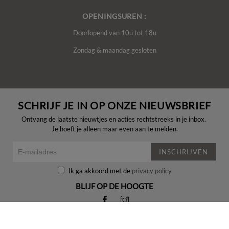
OPENINGSUREN :
Doorlopend van 10u tot 18u
Zondag & maandag gesloten
SCHRIJF JE IN OP ONZE NIEUWSBRIEF
Ontvang de laatste nieuwtjes en acties rechtstreeks in je inbox.
Je hoeft je alleen maar even aan te melden.
INSCHRIJVEN
Ik ga akkoord met de
privacy policy
BLIJF OP DE HOOGTE