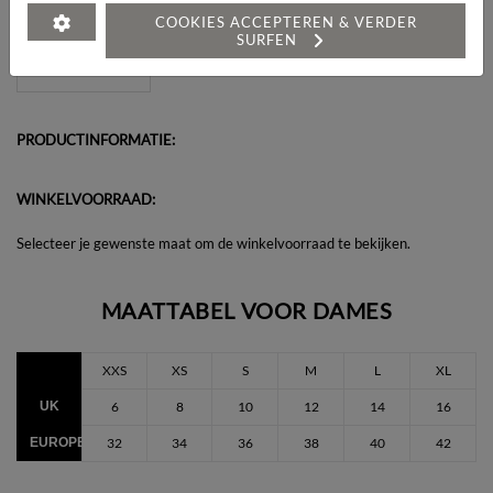
Heeft u een vraag over dit artikel?
COOKIES ACCEPTEREN & VERDER
SURFEN
PRODUCTINFORMATIE:
WINKELVOORRAAD:
Selecteer je gewenste maat om de winkelvoorraad te bekijken.
MAATTABEL VOOR DAMES
XXS
XS
S
M
L
XL
UK
6
8
10
12
14
16
EUROPEES
32
34
36
38
40
42