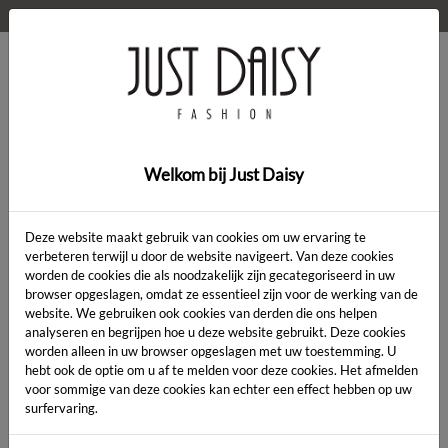
WELKOM OP DE WEBSHOP VAN JUST DAISY!
0
Home
>
Kleding
>
Kleding
Welkom bij Just Daisy
Deze website maakt gebruik van cookies om uw ervaring te
verbeteren terwijl u door de website navigeert. Van deze cookies
worden de cookies die als noodzakelijk zijn gecategoriseerd in uw
Artikelcode:
browser opgeslagen, omdat ze essentieel zijn voor de werking van de
website. We gebruiken ook cookies van derden die ons helpen
analyseren en begrijpen hoe u deze website gebruikt. Deze cookies
LENGTE:
*
worden alleen in uw browser opgeslagen met uw toestemming. U
hebt ook de optie om u af te melden voor deze cookies. Het afmelden
KLEUR:
*
voor sommige van deze cookies kan echter een effect hebben op uw
surfervaring.
MAAT:
*