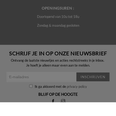
OPENINGSUREN :
Doorlopend van 10u tot 18u
Zondag & maandag gesloten
SCHRIJF JE IN OP ONZE NIEUWSBRIEF
Ontvang de laatste nieuwtjes en acties rechtstreeks in je inbox.
Je hoeft je alleen maar even aan te melden.
INSCHRIJVEN
Ik ga akkoord met de
privacy policy
BLIJF OP DE HOOGTE