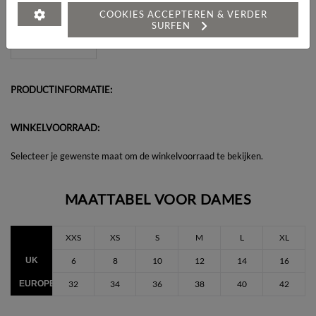
Heeft u een vraag over dit artikel?
COOKIES ACCEPTEREN & VERDER
SURFEN
PRODUCTINFORMATIE:
WINKELVOORRAAD:
Selecteer je gewenste maat om de winkelvoorraad te bekijken.
MAATTABEL VOOR DAMES
XXS
XS
S
M
L
XL
UK
6
8
10
12
14
16
EUROPEES
32
34
36
38
40
42