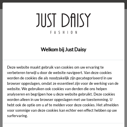
WELKOM OP DE WEBSHOP VAN JUST DAISY!
0
Home
>
Kleding
>
Kleding
Welkom bij Just Daisy
Deze website maakt gebruik van cookies om uw ervaring te
verbeteren terwijl u door de website navigeert. Van deze cookies
worden de cookies die als noodzakelijk zijn gecategoriseerd in uw
Artikelcode:
browser opgeslagen, omdat ze essentieel zijn voor de werking van de
website. We gebruiken ook cookies van derden die ons helpen
analyseren en begrijpen hoe u deze website gebruikt. Deze cookies
LENGTE:
*
worden alleen in uw browser opgeslagen met uw toestemming. U
hebt ook de optie om u af te melden voor deze cookies. Het afmelden
KLEUR:
*
voor sommige van deze cookies kan echter een effect hebben op uw
surfervaring.
MAAT:
*