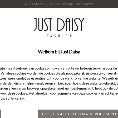
WELKOM OP DE WEBSHOP VAN JUST DAISY!
E
SHOP
SALE
OVER ONS
LOOKBOOK
NI
CONTACT
Welkom bij Just Daisy
Pull
SALE
ite maakt gebruik van cookies om uw ervaring te verbeteren terwijl u door de
 Van deze cookies worden de cookies die als noodzakelijk zijn gecategoriseerd 
Artikelcode:
New
pgeslagen, omdat ze essentieel zijn voor de werking van de website. We gebru
€ 35,
€ 69,95
n derden die ons helpen analyseren en begrijpen hoe u deze website gebruikt.
orden alleen in uw browser opgeslagen met uw toestemming. U hebt ook de opt
KLEUR:
*
YELL
 voor deze cookies. Het afmelden voor sommige van deze cookies kan echter ee
 uw surfervaring.
MAAT:
*
COOKIES ACCEPTEREN & VERDER SURF