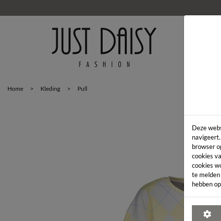
HOM
Home
>
Kleding
>
Pull
Deze webs
navigeert.
browser o
cookies va
cookies w
te melden
hebben op