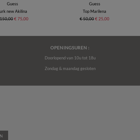
Guess
Guess
urk new Akilina
Top Marilena
 150,00
€ 75,00
€ 50,00
€ 25,00
OPENINGSUREN :
Doorlopend van 10u tot 18u
Zondag & maandag gesloten
EN