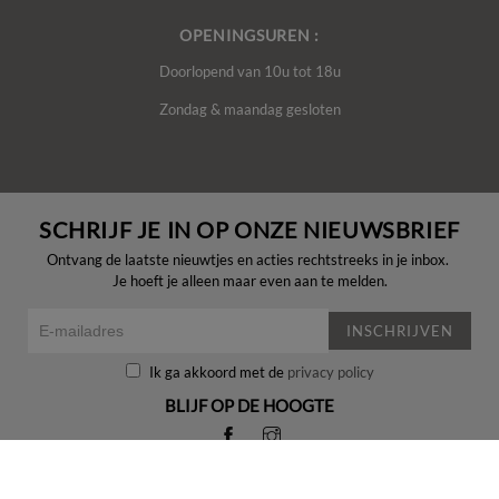
OPENINGSUREN :
Doorlopend van 10u tot 18u
Zondag & maandag gesloten
SCHRIJF JE IN OP ONZE NIEUWSBRIEF
Ontvang de laatste nieuwtjes en acties rechtstreeks in je inbox.
Je hoeft je alleen maar even aan te melden.
INSCHRIJVEN
Ik ga akkoord met de
privacy policy
BLIJF OP DE HOOGTE