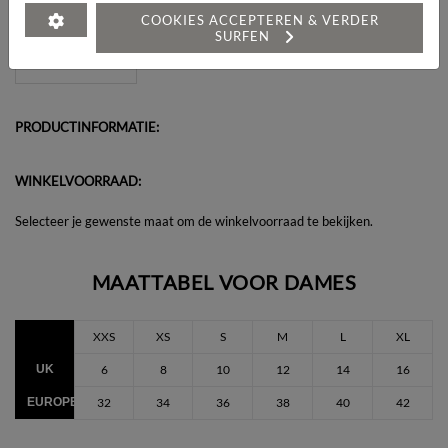
Heeft u een vraag over dit artikel?
COOKIES ACCEPTEREN & VERDER
SURFEN
PRODUCTINFORMATIE:
WINKELVOORRAAD:
Selecteer je gewenste maat om de winkelvoorraad te bekijken.
MAATTABEL VOOR DAMES
XXS
XS
S
M
L
XL
UK
6
8
10
12
14
16
EUROPEES
32
34
36
38
40
42