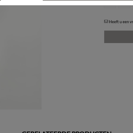
00
34
Heeft u een vr