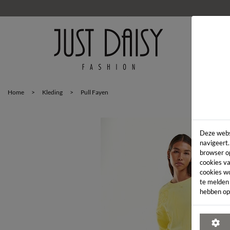
HOM
Home
>
Kleding
>
Pull Fayen
Deze webs
navigeert.
browser o
cookies va
cookies w
te melden
hebben op