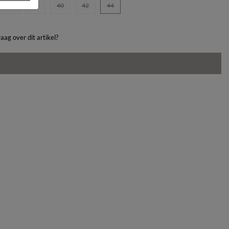
36
38
40
42
44
aag over dit artikel?