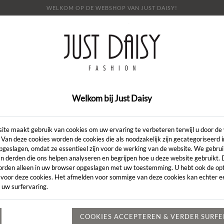
WELKOM OP DE WEBSHOP VAN JUST DAISY!
E
SHOP
SALE
OVER ONS
LOOKBOOK
NI
CONTACT
Welkom bij Just Daisy
Pull Fay
SALE
ite maakt gebruik van cookies om uw ervaring te verbeteren terwijl u door de
 Van deze cookies worden de cookies die als noodzakelijk zijn gecategoriseerd 
Artikelcode:
s23
pgeslagen, omdat ze essentieel zijn voor de werking van de website. We gebru
€ 11
€ 159,00
n derden die ons helpen analyseren en begrijpen hoe u deze website gebruikt.
orden alleen in uw browser opgeslagen met uw toestemming. U hebt ook de opt
KLEUR:
*
SUNN
 voor deze cookies. Het afmelden voor sommige van deze cookies kan echter ee
 uw surfervaring.
MAAT:
*
44
COOKIES ACCEPTEREN & VERDER SURF