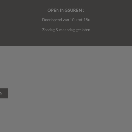
OPENINGSUREN :
Doorlopend van 10u tot 18u
Zondag & maandag gesloten
EN