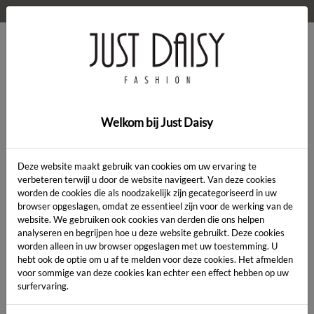
WELKOM OP DE WEBSHOP VAN JUST DAISY!
0
Home
>
Kleding
>
Kleding
Welkom bij Just Daisy
Deze website maakt gebruik van cookies om uw ervaring te
verbeteren terwijl u door de website navigeert. Van deze cookies
worden de cookies die als noodzakelijk zijn gecategoriseerd in uw
Artikelcode:
browser opgeslagen, omdat ze essentieel zijn voor de werking van de
website. We gebruiken ook cookies van derden die ons helpen
analyseren en begrijpen hoe u deze website gebruikt. Deze cookies
LENGTE:
*
worden alleen in uw browser opgeslagen met uw toestemming. U
hebt ook de optie om u af te melden voor deze cookies. Het afmelden
KLEUR:
*
voor sommige van deze cookies kan echter een effect hebben op uw
surfervaring.
MAAT:
*