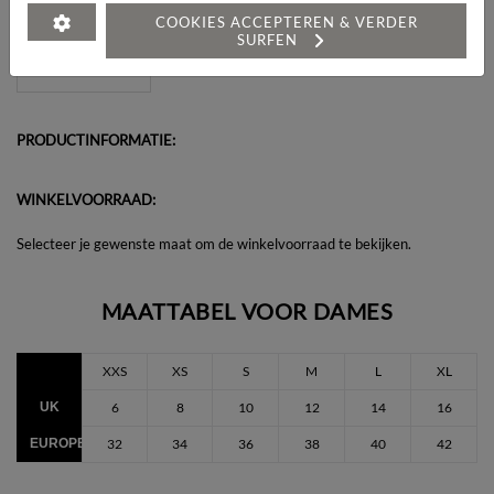
Heeft u een vraag over dit artikel?
COOKIES ACCEPTEREN & VERDER
SURFEN
PRODUCTINFORMATIE:
WINKELVOORRAAD:
Selecteer je gewenste maat om de winkelvoorraad te bekijken.
MAATTABEL VOOR DAMES
XXS
XS
S
M
L
XL
UK
6
8
10
12
14
16
EUROPEES
32
34
36
38
40
42