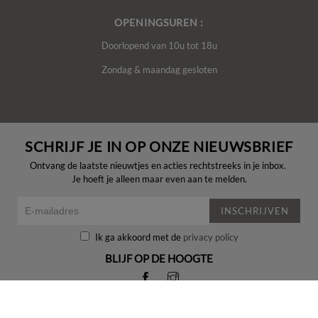
OPENINGSUREN :
Doorlopend van 10u tot 18u
Zondag & maandag gesloten
SCHRIJF JE IN OP ONZE NIEUWSBRIEF
Ontvang de laatste nieuwtjes en acties rechtstreeks in je inbox.
Je hoeft je alleen maar even aan te melden.
INSCHRIJVEN
Ik ga akkoord met de
privacy policy
BLIJF OP DE HOOGTE