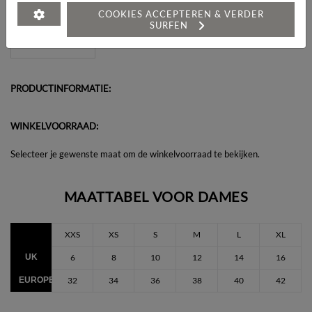
Heeft u een vraag over dit artikel?
COOKIES ACCEPTEREN & VERDER
SURFEN
PRODUCTINFORMATIE:
WINKELVOORRAAD:
Selecteer je gewenste maat om de winkelvoorraad te bekijken.
MAATTABEL VOOR DAMES
XXS
XS
S
M
L
XL
UK
6
8
10
12
14
16
EUROPEES
32
34
36
38
40
42