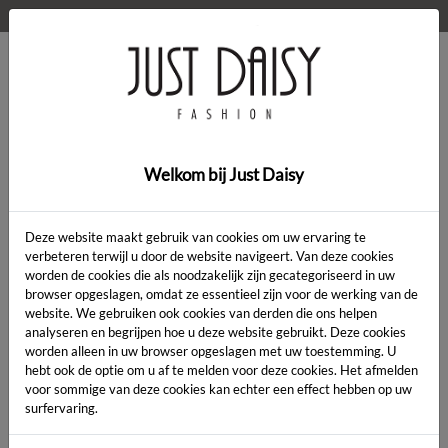
WELKOM OP DE WEBSHOP VAN JUST DAISY!
0
Home
>
Kleding
>
Kleding
Welkom bij Just Daisy
Deze website maakt gebruik van cookies om uw ervaring te
verbeteren terwijl u door de website navigeert. Van deze cookies
worden de cookies die als noodzakelijk zijn gecategoriseerd in uw
Artikelcode:
browser opgeslagen, omdat ze essentieel zijn voor de werking van de
website. We gebruiken ook cookies van derden die ons helpen
analyseren en begrijpen hoe u deze website gebruikt. Deze cookies
LENGTE:
*
worden alleen in uw browser opgeslagen met uw toestemming. U
hebt ook de optie om u af te melden voor deze cookies. Het afmelden
KLEUR:
*
voor sommige van deze cookies kan echter een effect hebben op uw
surfervaring.
MAAT:
*