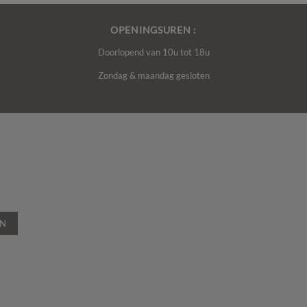
OPENINGSUREN :
Doorlopend van 10u tot 18u
Zondag & maandag gesloten
EN