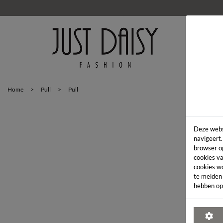
HOM
Home
>
Pull
>
Pull
Deze webs
navigeert.
browser o
cookies va
cookies w
te melden
hebben op