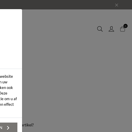
EUWS
0
 website
in uw
iken ook
 Deze
ie om u af
n effect
aag over dit artikel?
EN