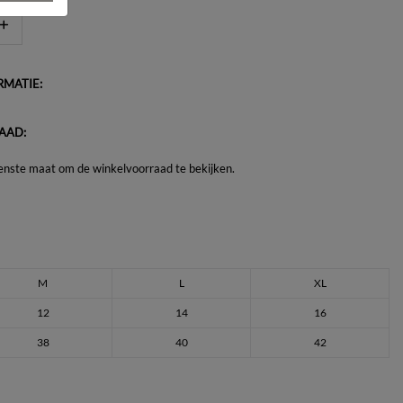
MATIE:
AAD:
enste maat om de winkelvoorraad te bekijken.
M
L
XL
12
14
16
38
40
42