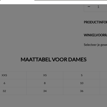
PRODUCTINFOR
WINKELVOORR
Selecteer je gew
MAATTABEL VOOR DAMES
XXS
XS
S
6
8
10
32
34
36