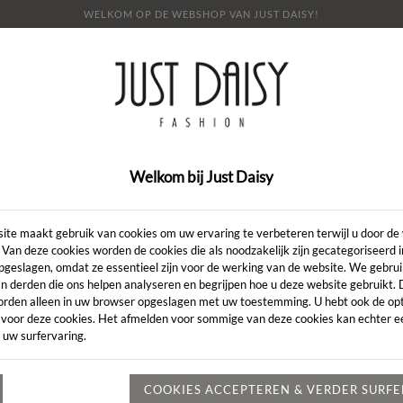
WELKOM OP DE WEBSHOP VAN JUST DAISY!
E
SHOP
SALE
OVER ONS
LOOKBOOK
NI
CONTACT
Welkom bij Just Daisy
Artikelcode:
ite maakt gebruik van cookies om uw ervaring te verbeteren terwijl u door de
 Van deze cookies worden de cookies die als noodzakelijk zijn gecategoriseerd 
pgeslagen, omdat ze essentieel zijn voor de werking van de website. We gebru
LENGTE:
*
n derden die ons helpen analyseren en begrijpen hoe u deze website gebruikt.
orden alleen in uw browser opgeslagen met uw toestemming. U hebt ook de opt
KLEUR:
*
 voor deze cookies. Het afmelden voor sommige van deze cookies kan echter ee
 uw surfervaring.
MAAT:
*
Heeft u een vr
COOKIES ACCEPTEREN & VERDER SURF