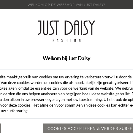
WELKOM OP DE WEBSHOP VAN JUST DAISY!
E
SHOP
SALE
OVER ONS
LOOKBOOK
NI
CONTACT
Welkom bij Just Daisy
Artikelcode:
ite maakt gebruik van cookies om uw ervaring te verbeteren terwijl u door de
 Van deze cookies worden de cookies die als noodzakelijk zijn gecategoriseerd 
pgeslagen, omdat ze essentieel zijn voor de werking van de website. We gebru
LENGTE:
*
n derden die ons helpen analyseren en begrijpen hoe u deze website gebruikt.
orden alleen in uw browser opgeslagen met uw toestemming. U hebt ook de opt
KLEUR:
*
 voor deze cookies. Het afmelden voor sommige van deze cookies kan echter ee
 uw surfervaring.
MAAT:
*
Heeft u een vr
COOKIES ACCEPTEREN & VERDER SURF