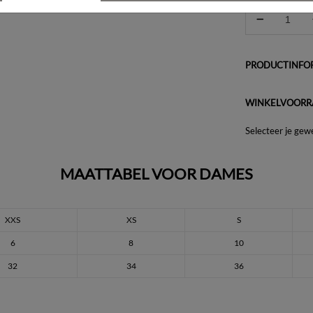
PRODUCTINFOR
WINKELVOORR
Selecteer je gew
MAATTABEL VOOR DAMES
XXS
XS
S
6
8
10
32
34
36