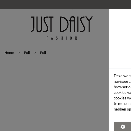
HOM
Home
>
Pull
>
Pull
Deze webs
navigeert.
browser o
cookies va
cookies w
te melden
hebben op