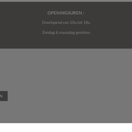
OPENINGSUREN :
Doorlopend van 10u tot 18u
Zondag & maandag gesloten
EN