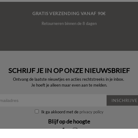
GRATIS VERZENDING VANAF 90€
Retourneren binnen de 8 dagen
SCHRIJF JE IN OP ONZE NIEUWSBRIEF
Ontvang de laatste nieuwtjes en acties rechtstreeks in je inbox.
Je hoeft je alleen maar even aan te melden.
INSCHRIJV
Ik ga akkoord met de
privacy policy
Blijf op de hoogte