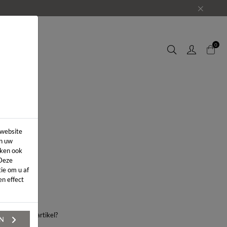
EUWS
0
 website
in uw
iken ook
 Deze
ie om u af
n effect
aag over dit artikel?
EN