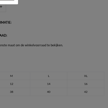
MATIE:
AAD:
enste maat om de winkelvoorraad te bekijken.
M
L
XL
12
14
16
38
40
42