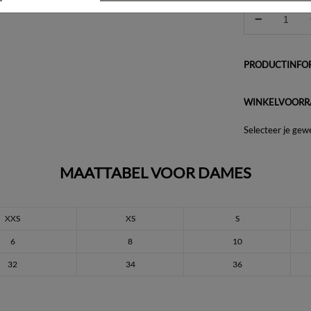
PRODUCTINFOR
WINKELVOORR
Selecteer je gew
MAATTABEL VOOR DAMES
XXS
XS
S
6
8
10
32
34
36