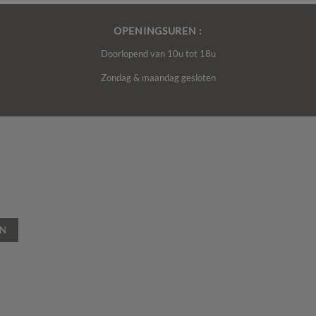
OPENINGSUREN :
Doorlopend van 10u tot 18u
Zondag & maandag gesloten
EN