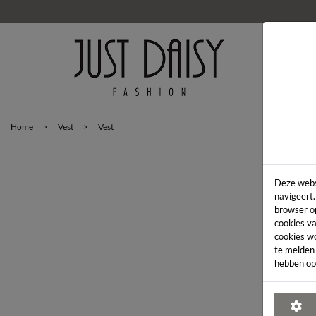
HOM
Home
>
Vest
>
Vest
Deze webs
navigeert.
browser o
cookies va
cookies w
te melden
hebben op