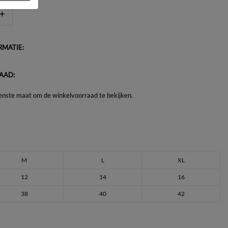
MATIE:
AAD:
enste maat om de winkelvoorraad te bekijken.
M
L
XL
12
14
16
38
40
42