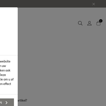
EUWS
0
 website
in uw
iken ook
 Deze
ie om u af
n effect
aag over dit artikel?
EN