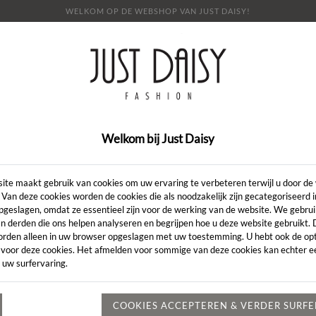
WELKOM OP DE WEBSHOP VAN JUST DAISY!
E
SHOP
SALE
OVER ONS
LOOKBOOK
NI
CONTACT
Welkom bij Just Daisy
Artikelcode:
ite maakt gebruik van cookies om uw ervaring te verbeteren terwijl u door de
 Van deze cookies worden de cookies die als noodzakelijk zijn gecategoriseerd 
pgeslagen, omdat ze essentieel zijn voor de werking van de website. We gebru
LENGTE:
*
n derden die ons helpen analyseren en begrijpen hoe u deze website gebruikt.
orden alleen in uw browser opgeslagen met uw toestemming. U hebt ook de opt
KLEUR:
*
 voor deze cookies. Het afmelden voor sommige van deze cookies kan echter ee
 uw surfervaring.
MAAT:
*
Heeft u een vr
COOKIES ACCEPTEREN & VERDER SURF