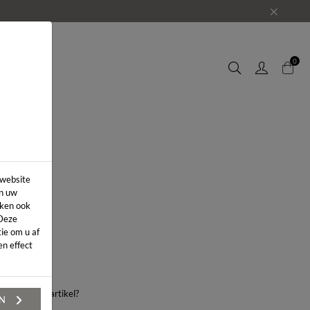
EUWS
0
 website
in uw
iken ook
 Deze
ie om u af
n effect
aag over dit artikel?
EN