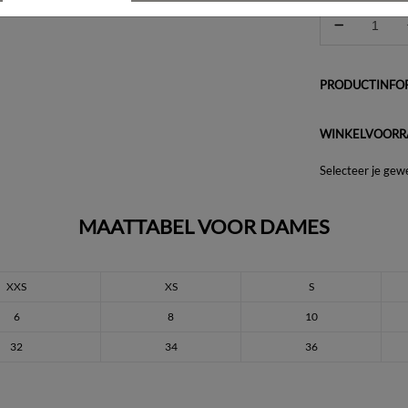
PRODUCTINFOR
WINKELVOORR
Selecteer je gew
MAATTABEL VOOR DAMES
XXS
XS
S
6
8
10
32
34
36