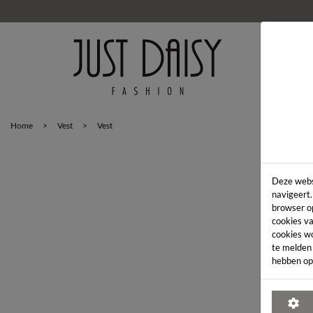
HOM
Home
>
Vest
>
Vest
Deze webs
navigeert.
browser o
cookies va
cookies w
te melden
hebben op