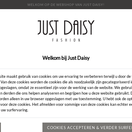
WELKOM OP DE WEBSHOP VAN JUST DAISY!
E
SHOP
SALE
OVER ONS
LOOKBOOK
NI
CONTACT
Welkom bij Just Daisy
Artikelcode:
ite maakt gebruik van cookies om uw ervaring te verbeteren terwijl u door de
 Van deze cookies worden de cookies die als noodzakelijk zijn gecategoriseerd 
pgeslagen, omdat ze essentieel zijn voor de werking van de website. We gebru
LENGTE:
*
n derden die ons helpen analyseren en begrijpen hoe u deze website gebruikt.
orden alleen in uw browser opgeslagen met uw toestemming. U hebt ook de opt
KLEUR:
*
 voor deze cookies. Het afmelden voor sommige van deze cookies kan echter ee
 uw surfervaring.
MAAT:
*
Heeft u een vr
COOKIES ACCEPTEREN & VERDER SURF