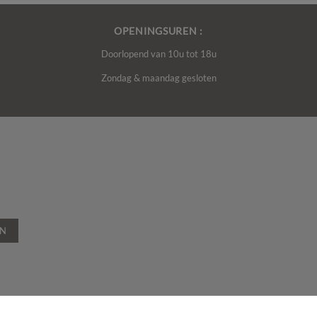
OPENINGSUREN :
Doorlopend van 10u tot 18u
Zondag & maandag gesloten
EN