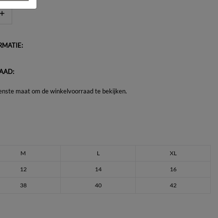
MATIE:
AAD:
enste maat om de winkelvoorraad te bekijken.
M
L
XL
12
14
16
38
40
42