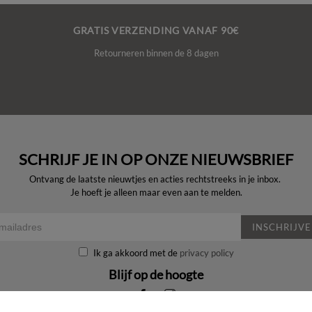
GRATIS VERZENDING VANAF 90€
Retourneren binnen de 8 dagen
SCHRIJF JE IN OP ONZE NIEUWSBRIEF
Ontvang de laatste nieuwtjes en acties rechtstreeks in je inbox.
Je hoeft je alleen maar even aan te melden.
INSCHRIJV
Ik ga akkoord met de
privacy policy
Blijf op de hoogte