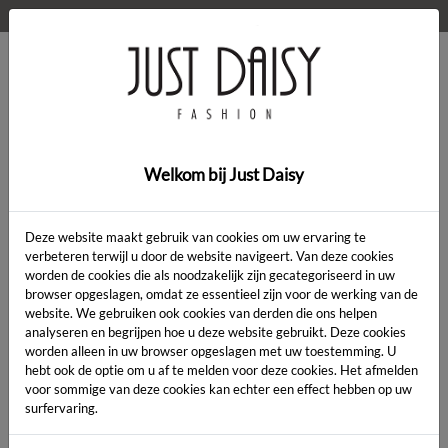
WELKOM OP DE WEBSHOP VAN JUST DAISY!
0
Home
>
Vest
>
Vest
Welkom bij Just Daisy
Deze website maakt gebruik van cookies om uw ervaring te
verbeteren terwijl u door de website navigeert. Van deze cookies
worden de cookies die als noodzakelijk zijn gecategoriseerd in uw
Artikelcode:
browser opgeslagen, omdat ze essentieel zijn voor de werking van de
website. We gebruiken ook cookies van derden die ons helpen
analyseren en begrijpen hoe u deze website gebruikt. Deze cookies
LENGTE:
*
worden alleen in uw browser opgeslagen met uw toestemming. U
hebt ook de optie om u af te melden voor deze cookies. Het afmelden
KLEUR:
*
voor sommige van deze cookies kan echter een effect hebben op uw
surfervaring.
MAAT:
*