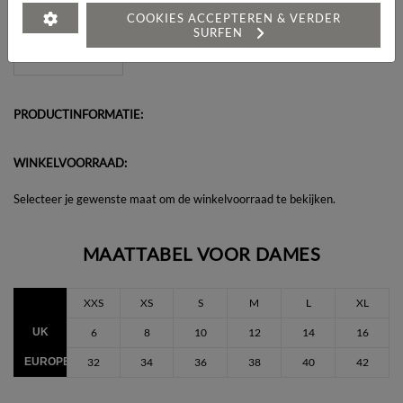
Heeft u een vraag over dit artikel?
COOKIES ACCEPTEREN & VERDER
SURFEN
PRODUCTINFORMATIE:
WINKELVOORRAAD:
Selecteer je gewenste maat om de winkelvoorraad te bekijken.
MAATTABEL VOOR DAMES
XXS
XS
S
M
L
XL
UK
6
8
10
12
14
16
EUROPEES
32
34
36
38
40
42