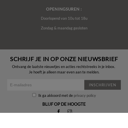
OPENINGSUREN :
Doorlopend van 10u tot 18u
Zondag & maandag gesloten
SCHRIJF JE IN OP ONZE NIEUWSBRIEF
Ontvang de laatste nieuwtjes en acties rechtstreeks in je inbox.
Je hoeft je alleen maar even aan te melden.
INSCHRIJVEN
Ik ga akkoord met de
privacy policy
BLIJF OP DE HOOGTE