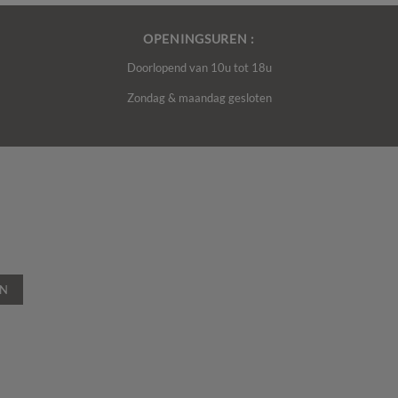
OPENINGSUREN :
Doorlopend van 10u tot 18u
Zondag & maandag gesloten
EN