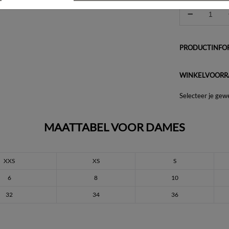
PRODUCTINFOR
WINKELVOORR
Selecteer je gew
MAATTABEL VOOR DAMES
XXS
XS
S
6
8
10
32
34
36