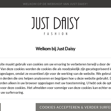
WELKOM OP DE WEBSHOP VAN JUST DAISY!
E
SHOP
SALE
OVER ONS
LOOKBOOK
NI
CONTACT
Welkom bij Just Daisy
Artikelcode:
ite maakt gebruik van cookies om uw ervaring te verbeteren terwijl u door de
 Van deze cookies worden de cookies die als noodzakelijk zijn gecategoriseerd 
pgeslagen, omdat ze essentieel zijn voor de werking van de website. We gebru
LENGTE:
*
n derden die ons helpen analyseren en begrijpen hoe u deze website gebruikt.
orden alleen in uw browser opgeslagen met uw toestemming. U hebt ook de opt
KLEUR:
*
 voor deze cookies. Het afmelden voor sommige van deze cookies kan echter ee
 uw surfervaring.
MAAT:
*
Heeft u een vr
COOKIES ACCEPTEREN & VERDER SURF