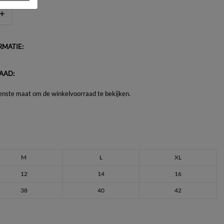
MATIE:
AAD:
enste maat om de winkelvoorraad te bekijken.
M
L
XL
12
14
16
38
40
42