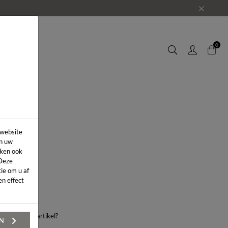
EUWS
0
 website
in uw
iken ook
 Deze
ie om u af
n effect
aag over dit artikel?
EN