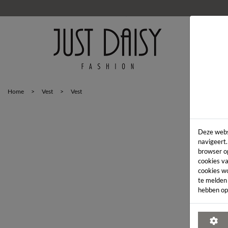
HOM
Home
>
Vest
>
Vest
Deze webs
navigeert.
browser o
cookies va
cookies w
te melden
hebben op