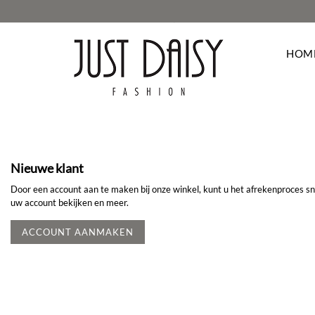
HOM
Deze webs
navigeert.
Nieuwe klant
browser o
cookies va
Door een account aan te maken bij onze winkel, kunt u het afrekenproces sne
cookies w
uw account bekijken en meer.
te melden
hebben op
ACCOUNT AANMAKEN