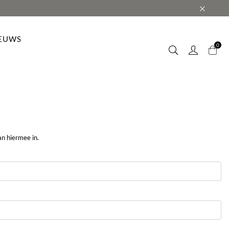
EUWS
0
 website
in uw
iken ook
 Deze
an hiermee in.
ie om u af
n effect
EN