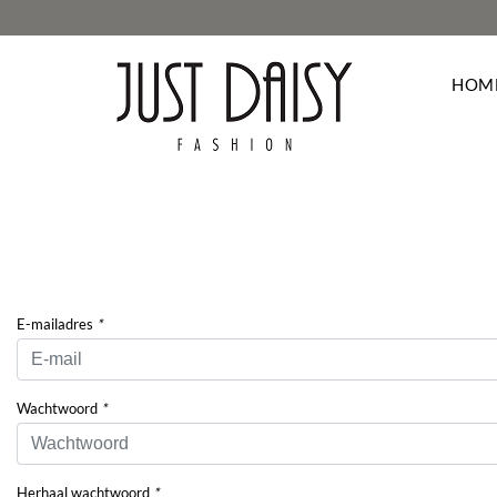
HOM
Deze webs
navigeert.
browser o
cookies va
cookies w
E-mailadres
*
te melden
hebben op
Wachtwoord
*
Herhaal wachtwoord
*