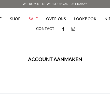
WELKOM OP DE WEBSHOP VAN JUST DAISY!
E
SHOP
SALE
OVER ONS
LOOKBOOK
NI
CONTACT
Welkom bij Just Daisy
ite maakt gebruik van cookies om uw ervaring te verbeteren terwijl u door de
 Van deze cookies worden de cookies die als noodzakelijk zijn gecategoriseerd 
ACCOUNT AANMAKEN
pgeslagen, omdat ze essentieel zijn voor de werking van de website. We gebru
n derden die ons helpen analyseren en begrijpen hoe u deze website gebruikt.
orden alleen in uw browser opgeslagen met uw toestemming. U hebt ook de opt
 voor deze cookies. Het afmelden voor sommige van deze cookies kan echter ee
 uw surfervaring.
COOKIES ACCEPTEREN & VERDER SURF