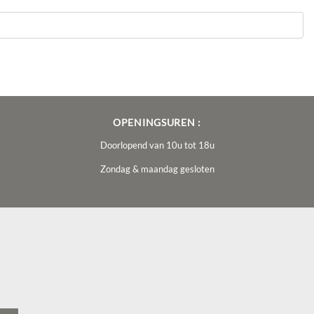
OPENINGSUREN :
Doorlopend van 10u tot 18u
Zondag & maandag gesloten