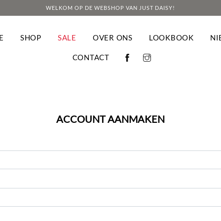
WELKOM OP DE WEBSHOP VAN JUST DAISY!
E
SHOP
SALE
OVER ONS
LOOKBOOK
NI
CONTACT
Welkom bij Just Daisy
ite maakt gebruik van cookies om uw ervaring te verbeteren terwijl u door de
 Van deze cookies worden de cookies die als noodzakelijk zijn gecategoriseerd 
ACCOUNT AANMAKEN
pgeslagen, omdat ze essentieel zijn voor de werking van de website. We gebru
n derden die ons helpen analyseren en begrijpen hoe u deze website gebruikt.
orden alleen in uw browser opgeslagen met uw toestemming. U hebt ook de opt
 voor deze cookies. Het afmelden voor sommige van deze cookies kan echter ee
 uw surfervaring.
COOKIES ACCEPTEREN & VERDER SURF