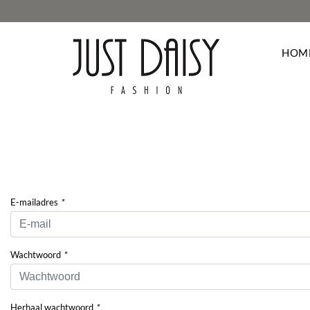
HOM
Deze webs
navigeert.
browser o
cookies va
cookies w
E-mailadres
*
te melden
hebben op
Wachtwoord
*
Herhaal wachtwoord
*