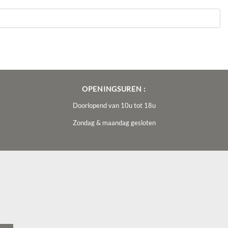
OPENINGSUREN :
Doorlopend van 10u tot 18u
Zondag & maandag gesloten