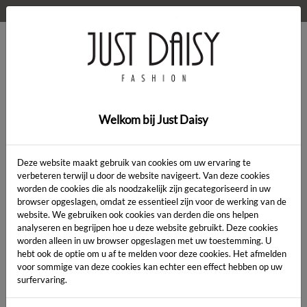
WELKOM OP DE WEBSHOP VAN JUST DAISY!
0
Home
>
Welkom bij Just Daisy
Deze website maakt gebruik van cookies om uw ervaring te
SHOP | JUST DAISY
verbeteren terwijl u door de website navigeert. Van deze cookies
worden de cookies die als noodzakelijk zijn gecategoriseerd in uw
browser opgeslagen, omdat ze essentieel zijn voor de werking van de
website. We gebruiken ook cookies van derden die ons helpen
PRODUCT FILTERS
analyseren en begrijpen hoe u deze website gebruikt. Deze cookies
worden alleen in uw browser opgeslagen met uw toestemming. U
Gevonden producten: 0
hebt ook de optie om u af te melden voor deze cookies. Het afmelden
voor sommige van deze cookies kan echter een effect hebben op uw
surfervaring.