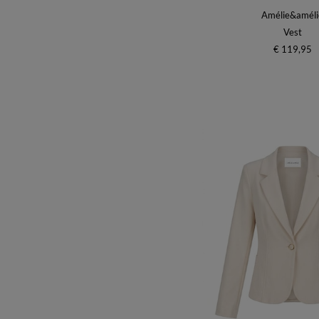
Amélie&améli
Vest
€ 119,95