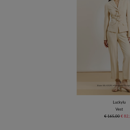
Luckylu
Vest
€ 165,00
€ 82