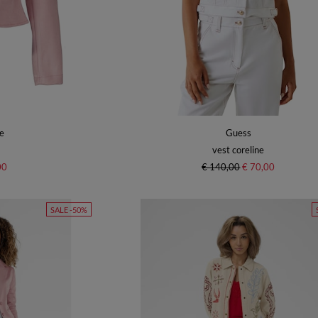
e
Guess
vest coreline
00
€ 140,00
€ 70,00
SALE -50%