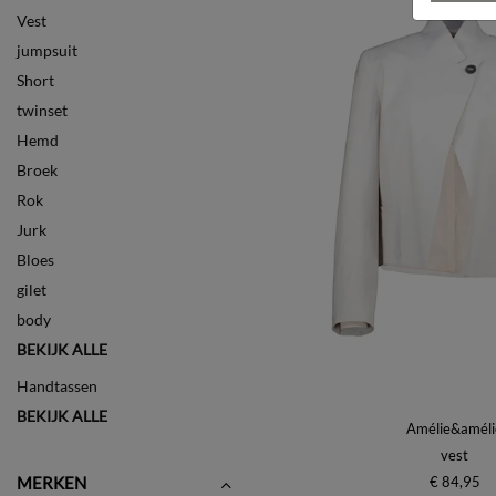
Vest
jumpsuit
Short
twinset
Hemd
Broek
Rok
Jurk
Bloes
gilet
body
BEKIJK ALLE
Handtassen
BEKIJK ALLE
Amélie&améli
vest
€ 84,95
MERKEN