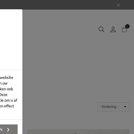
EUWS
0
 website
in uw
iken ook
 Deze
ie om u af
n effect
EN