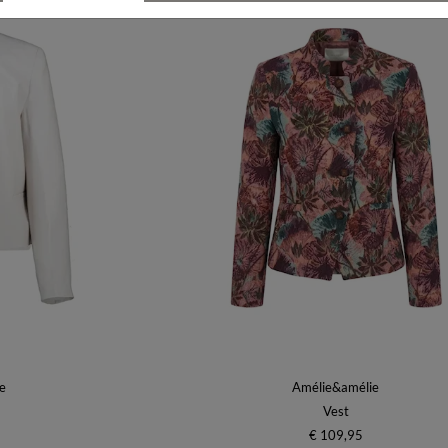
e
Amélie&amélie
Vest
€ 109,95