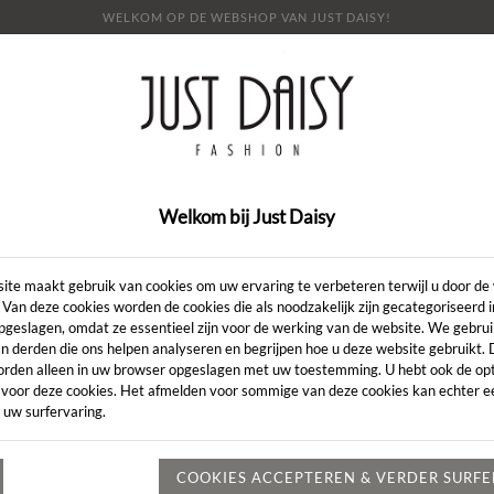
WELKOM OP DE WEBSHOP VAN JUST DAISY!
E
SHOP
SALE
OVER ONS
LOOKBOOK
NI
CONTACT
Welkom bij Just Daisy
VEST
ite maakt gebruik van cookies om uw ervaring te verbeteren terwijl u door de
 Van deze cookies worden de cookies die als noodzakelijk zijn gecategoriseerd 
pgeslagen, omdat ze essentieel zijn voor de werking van de website. We gebru
Vest
n derden die ons helpen analyseren en begrijpen hoe u deze website gebruikt.
orden alleen in uw browser opgeslagen met uw toestemming. U hebt ook de opt
 voor deze cookies. Het afmelden voor sommige van deze cookies kan echter ee
 uw surfervaring.
COOKIES ACCEPTEREN & VERDER SURF