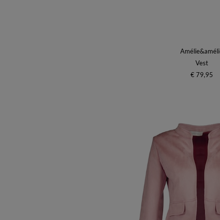
Amélie&améli
Vest
€ 79,95