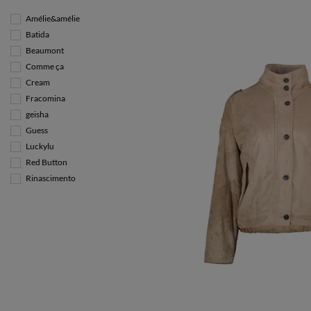
Amélie&amélie
Batida
Beaumont
Comme ça
Cream
Fracomina
geisha
Guess
Luckylu
Red Button
Rinascimento