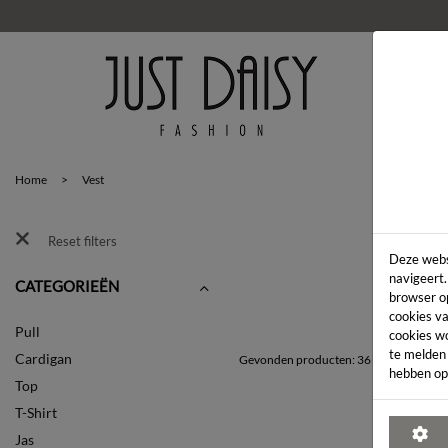
HOM
Home
>
Vest
Reset filters
Deze webs
navigeert.
CATEGORIEËN
browser o
cookies va
Pull
cookies w
te melden
Cardigan
Gevonden producten: 36
hebben op
Top
T-Shirt
Jas