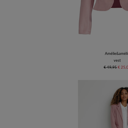
Amélie&améli
vest
€ 49,95
€ 25,