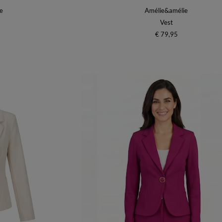
e
Amélie&amélie
Vest
€ 79,95