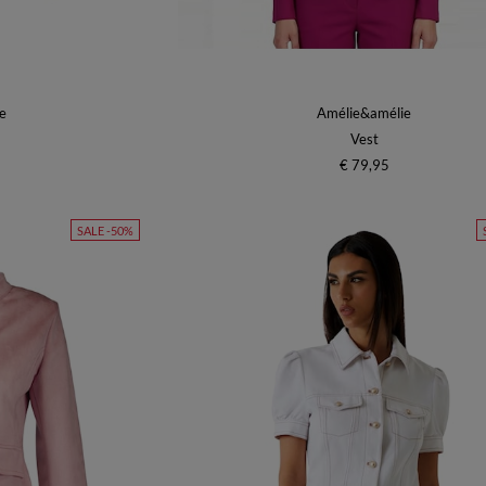
e
Amélie&amélie
Vest
€ 79,95
SALE -50%