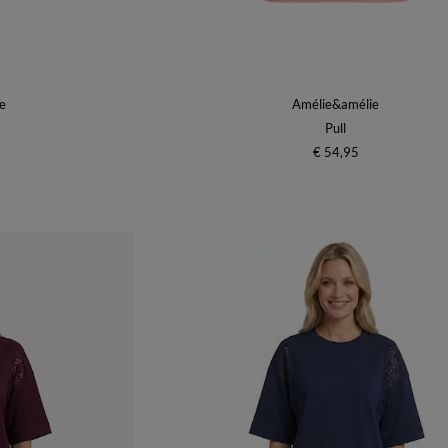
e
Amélie&amélie
Pull
€ 54,95