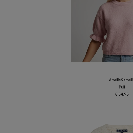
Amélie&améli
Pull
€ 54,95