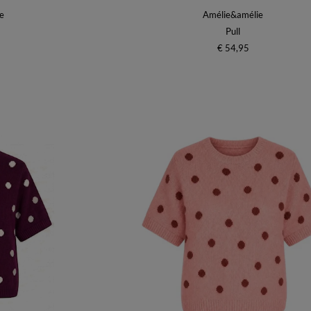
e
Amélie&amélie
Pull
€ 54,95