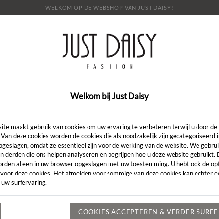
WELKOM OP DE WEBSHOP VAN JUST DAISY!
E
SHOP
SALE
OVER ONS
LOOKBOOK
NI
CONTACT
Welkom bij Just Daisy
PULL
ite maakt gebruik van cookies om uw ervaring te verbeteren terwijl u door de
 Van deze cookies worden de cookies die als noodzakelijk zijn gecategoriseerd 
pgeslagen, omdat ze essentieel zijn voor de werking van de website. We gebru
Pull
n derden die ons helpen analyseren en begrijpen hoe u deze website gebruikt.
orden alleen in uw browser opgeslagen met uw toestemming. U hebt ook de opt
 voor deze cookies. Het afmelden voor sommige van deze cookies kan echter ee
 uw surfervaring.
COOKIES ACCEPTEREN & VERDER SURF