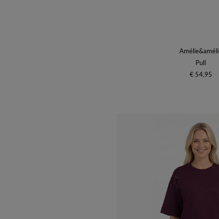
Amélie&améli
Pull
€ 54,95