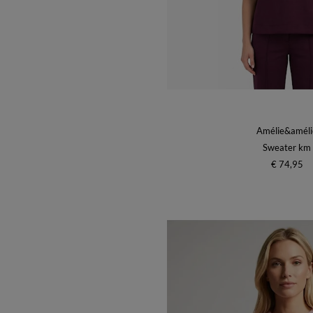
Amélie&améli
Sweater km
€ 74,95