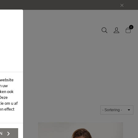
EUWS
0
 website
in uw
iken ook
 Deze
ie om u af
n effect
EN