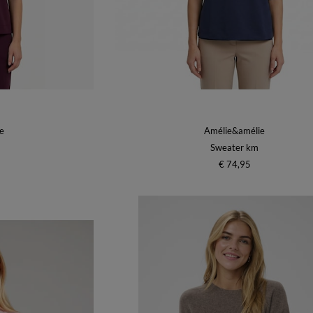
e
Amélie&amélie
Sweater km
€ 74,95