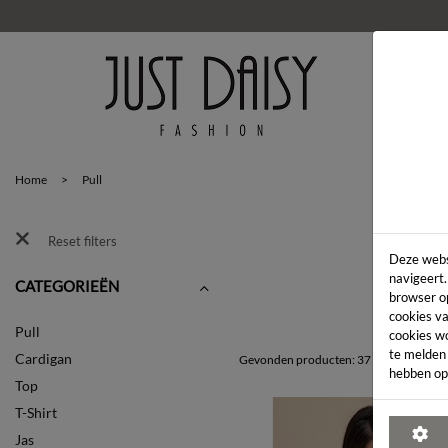
HOM
Home
>
Pull
Reset filters
Deze webs
navigeert.
CATEGORIEËN
browser o
cookies va
Pull
cookies w
te melden
Cardigan
Gevonden producten: 37
hebben op
Top
T-Shirt
Jas