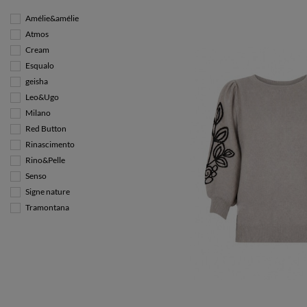
Amélie&amélie
Atmos
Cream
Esqualo
geisha
Leo&Ugo
Milano
Red Button
Rinascimento
Rino&Pelle
Senso
Signe nature
Tramontana