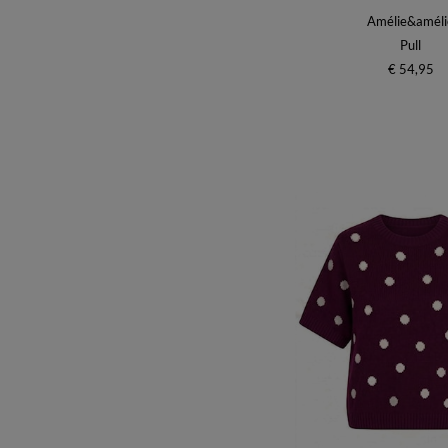
Amélie&améli
Pull
€ 54,95