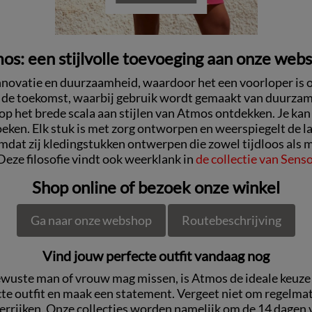
os: een stijlvolle toevoeging aan onze web
nnovatie en duurzaamheid, waardoor het een voorloper is 
 de toekomst, waarbij gebruik wordt gemaakt van duurzame
p het brede scala aan stijlen van Atmos ontdekken. Je kan
oeken. Elk stuk is met zorg ontworpen en weerspiegelt de la
at zij kledingstukken ontwerpen die zowel tijdloos als m
Deze filosofie vindt ook weerklank in
de collectie van Sens
Shop online of bezoek onze winkel
Ga naar onze webshop
Routebeschrijving
Vind jouw perfecte outfit vandaag nog
ste man of vrouw mag missen, is Atmos de ideale keuze vo
 outfit en maak een statement. Vergeet niet om regelmati
verrijken. Onze collecties worden namelijk om de 14 dagen v