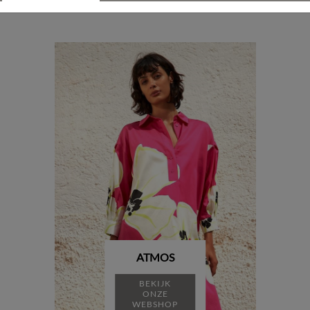
f passen in onze winkel in Diepenbeek, waar je bovendien p
ATMOS
BEKIJK
ONZE
WEBSHOP