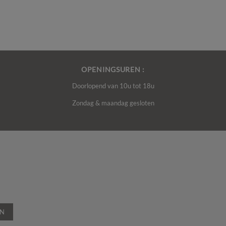
OPENINGSUREN :
Doorlopend van 10u tot 18u
Zondag & maandag gesloten
EN