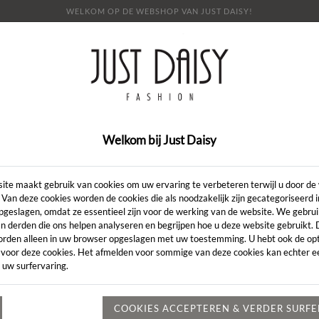
WELKOM OP DE WEBSHOP VAN JUST DAISY!
E
SHOP
SALE
OVER ONS
LOOKBOOK
NI
CONTACT
Welkom bij Just Daisy
WEBSHOP MET HET MERK ATMOS
ite maakt gebruik van cookies om uw ervaring te verbeteren terwijl u door de
 Van deze cookies worden de cookies die als noodzakelijk zijn gecategoriseerd 
pgeslagen, omdat ze essentieel zijn voor de werking van de website. We gebru
✔
Tweewekelijks een nieuwe collectie
n derden die ons helpen analyseren en begrijpen hoe u deze website gebruikt.
orden alleen in uw browser opgeslagen met uw toestemming. U hebt ook de opt
✔
Verscheidene merken
 voor deze cookies. Het afmelden voor sommige van deze cookies kan echter ee
✔
Gepersonaliseerd advies
 uw surfervaring.
 zijn unieke benadering van kleding, waarbij innovatie, c
dy is maar ook een statement maakt, dan is Atmos de perfect
COOKIES ACCEPTEREN & VERDER SURF